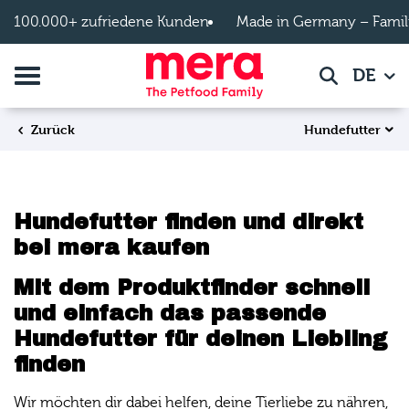
Zum Hauptinhalt springen
100.000+ zufriedene Kunden
Made in Germany – Famil
Navigation umschalten
DE
Suche
Hundefutter
Zurück
Hundefutter finden und direkt
bei mera kaufen
Mit dem Produktfinder schnell
und einfach das passende
Hundefutter für deinen Liebling
finden
Wir möchten dir dabei helfen, deine Tierliebe zu nähren,