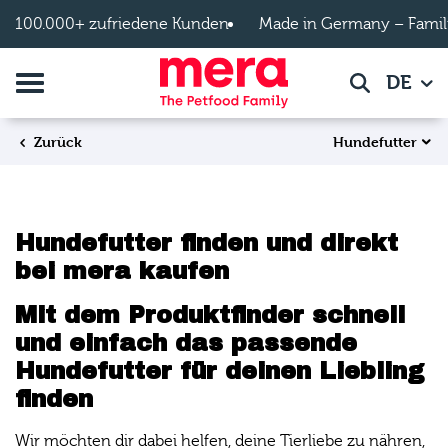
Zum Hauptinhalt springen
100.000+ zufriedene Kunden
Made in Germany – Famil
Navigation umschalten
DE
Suche
Hundefutter
Zurück
Hundefutter finden und direkt
bei mera kaufen
Mit dem Produktfinder schnell
und einfach das passende
Hundefutter für deinen Liebling
finden
Wir möchten dir dabei helfen, deine Tierliebe zu nähren,