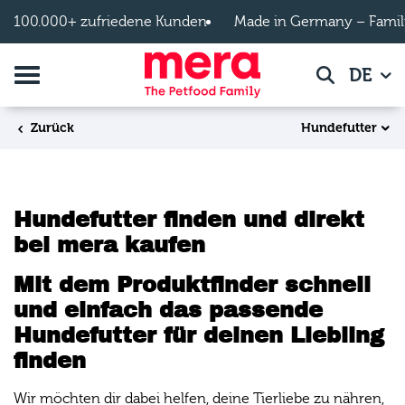
Zum Hauptinhalt springen
100.000+ zufriedene Kunden
Made in Germany – Famil
Navigation umschalten
DE
Suche
Hundefutter
Zurück
Hundefutter finden und direkt
bei mera kaufen
Mit dem Produktfinder schnell
und einfach das passende
Hundefutter für deinen Liebling
finden
Wir möchten dir dabei helfen, deine Tierliebe zu nähren,