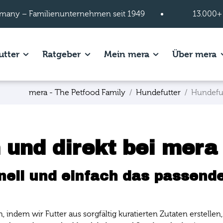
many – Familienunternehmen seit 1949
13.000+
s of Hundefutter page.
Show subpages of Katzenfutter page.
Show subpages of Ratgeber page.
Show subpages of
S
utter
Ratgeber
Mein mera
Über mera
mera - The Petfood Family
Hundefutter
Hundefu
 und direkt bei mera
nell und einfach das passende
n, indem wir Futter aus sorgfältig kuratierten Zutaten erstel