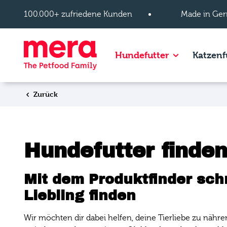
Zum Hauptinhalt springen
100.000+ zufriedene Kunden
Made in Ger
Show subpage
Hundefutter
Katzenf
Zurück
Hundefutter finden
Mit dem Produktfinder sch
Liebling finden
Wir möchten dir dabei helfen, deine Tierliebe zu nähre