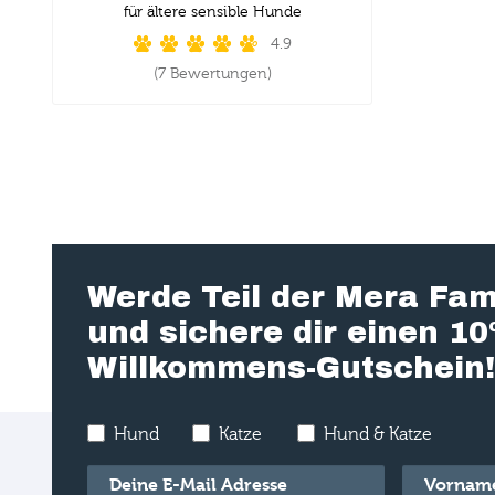
für ältere sensible Hunde
4.9
(7 Bewertungen)
Werde Teil der Mera Fam
und sichere dir einen 1
Willkommens-Gutschein!
Hund
Katze
Hund & Katze
E-Mail
*
Vorname
*