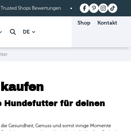
 Trusted Shops Bewertungen
Versandkostenfrei a
Shop
Kontakt
 Mein mera page.
how subpages of Über mera page.
Suche
DE
tter
 kaufen
 Hundefutter für deinen
len, die Gesundheit, Genuss und somit innige Momente