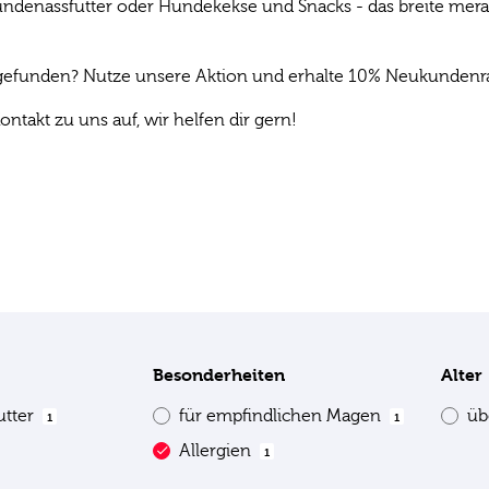
denassfutter oder Hundekekse und Snacks - das breite mera P
s gefunden? Nutze unsere Aktion und erhalte 10% Neukundenrab
ontakt zu uns auf, wir helfen dir gern!
Besonderheiten
Alter
utter
für empfindlichen Magen
üb
1
1
Allergien
1