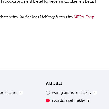
roduktsortiment bietet für jeden individuellen Bedarf
att beim Kauf deines Lieblingsfutters im
MERA Shop
!
Aktivität
er 8 Jahre
wenig bis normal aktiv
1
1
sportlich sehr aktiv
1