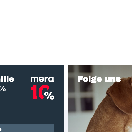
ilie
Folge uns
0%