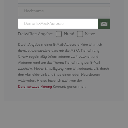
Freiwillige Angabe:
Hund
Katze
Durch Angabe meiner E-Mail-Adresse erkläre ich mich
damit einverstanden, dass mir die MERA Tiernahrung
GmbH regelmäßig Informationen zu Produkten und
Aktionen rund um das Thema Tiernahrung per E-Mail
zuschickt. Meine Einwilligung kann ich jederzeit, z.B. durch
den Abmelde-Link am Ende eines jeden Newsletters,
widerrufen. Hierzu habe ich auch von der
Datenschutzerklärung
Kenntnis genommen.