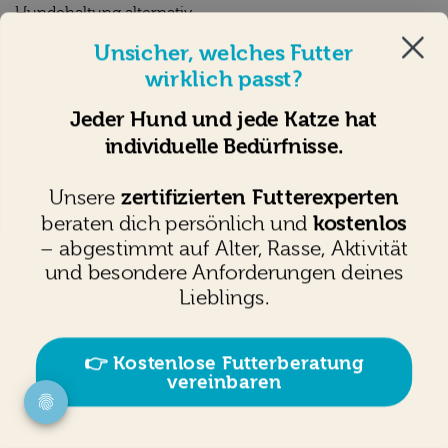
Hundehaltung alternativ
Assistenzhunde - Ganz viel Wissenswertes
Unsicher, welches Futter
Assistenzhunde: Auswahl & Ausbildung
wirklich passt?
Hunde im Winter – Tipps & Tricks
Interessante Infos über Hundekot
Jeder Hund und jede Katze hat
Hunde im Auto im Sommer
individuelle Bedürfnisse.
Fellpflege beim Hund
Hundebetreuung
zertifizierten Futterexperten
Unsere
Filmhunde - Stars auf vier Pfoten
kostenlos
beraten dich persönlich und
Hund adoptieren
– abgestimmt auf Alter, Rasse, Aktivität
Wasserrettung mit Hunden
und besondere Anforderungen deines
Wasserarbeit mit Hunden
Lieblings.
Hunde aus dem Tierschutz
Was kostet ein Hund im Monat?
Welpen-Wissen
👉 Kostenlose Futterberatung
Welpen-Fütterung
vereinbaren
Welpe welches Leckerli
Welpen-Checkliste: Darauf solltest du beim Welpenkauf
achten