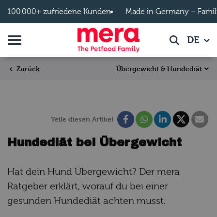
Zum Hauptinhalt springen
100.000+ zufriedene Kunden
Made in Germany – Famil
Navigation umschalten
DE
Suche
Übergewicht & Hundediät
Zurück
Teile diesen Artikel
Hundediät bei Übergewicht
Hat dein Hund Übergewicht? Der mera
Ratgeber erklärt, worauf du bei einer
gesunden Hundediät achten musst.