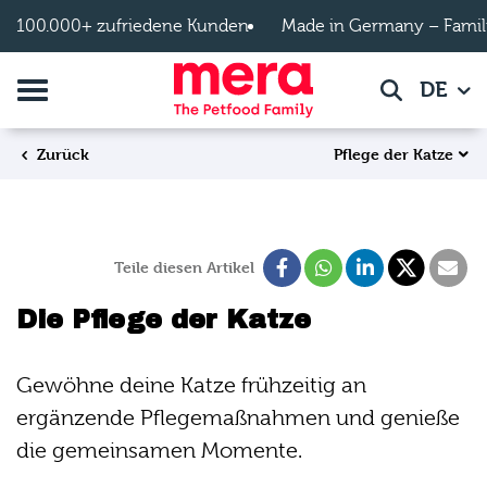
Zum Hauptinhalt springen
100.000+ zufriedene Kunden
Made in Germany – Famil
Navigation umschalten
DE
Suche
Pflege der Katze
Zurück
Teile diesen Artikel
Die Pflege der Katze
Gewöhne deine Katze frühzeitig an
ergänzende Pflegemaßnahmen und genieße
die gemeinsamen Momente.