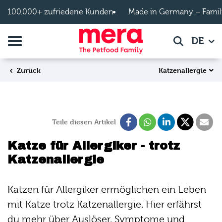
Zum Hauptinhalt springen
100.000+ zufriedene Kunden
Made in Germany – Famil
Navigation umschalten
DE
Suche
Katzenallergie
Zurück
Teile diesen Artikel
Katze für Allergiker - trotz
Katzenallergie
Katzen für Allergiker ermöglichen ein Leben
mit Katze trotz Katzenallergie. Hier erfährst
du mehr über Auslöser, Symptome und