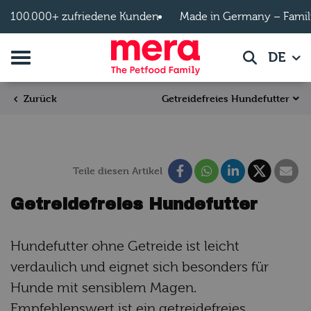
Zum Hauptinhalt springen
100.000+ zufriedene Kunden
Made in Germany – Famil
Navigation umschalten
DE
Suche
Getreidefreies Hundefutter
Zurück
Teile diesen Artikel
Getreidefreies Hundefutter
Hundefutter ohne Getreide ist leicht
verdaulich und eignet sich besonders für
Hunde mit sensiblem Magen.
Empfehlenswert ist ein getreidefreies