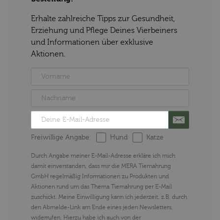
Erhalte zahlreiche Tipps zur Gesundheit,
Erziehung und Pflege Deines Vierbeiners
und Informationen über exklusive
Aktionen.
Freiwillige Angabe:
Hund
Katze
Durch Angabe meiner E-Mail-Adresse erkläre ich mich
damit einverstanden, dass mir die MERA Tiernahrung
GmbH regelmäßig Informationen zu Produkten und
Aktionen rund um das Thema Tiernahrung per E-Mail
zuschickt. Meine Einwilligung kann ich jederzeit, z.B. durch
den Abmelde-Link am Ende eines jeden Newsletters,
widerrufen. Hierzu habe ich auch von der