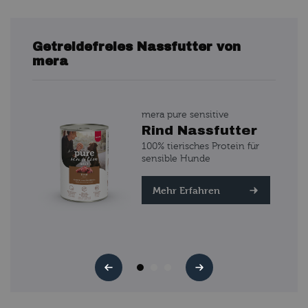
Getreidefreies Nassfutter von
mera
mera pure sensitive
en
Rind Nassfutter
100% tierisches Protein für
sensible Hunde
 für
Mehr Erfahren