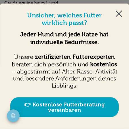
Cauda equina beim Hund
Spondylose beim Hund
Unsicher, welches Futter
Arthrose beim Hund
wirklich passt?
Giardien beim Hund
Zwingerhusten
Jeder Hund und jede Katze hat
Leishmaniose beim Hund
individuelle Bedürfnisse.
Hund impfen
Ohrenentzündung
zertifizierten Futterexperten
Unsere
Hunde entwurmen
kostenlos
beraten dich persönlich und
Zecken beim Hund
– abgestimmt auf Alter, Rasse, Aktivität
Hund trinkt viel
und besondere Anforderungen deines
Hundekrallen schneiden
Lieblings.
Kastration
Läufigkeit
Verstopfung beim Hund
👉 Kostenlose Futterberatung
Hund zittert
vereinbaren
Grasmilben Hund
Hund frisst nicht
Hund Salzwasser und bedenkliches Süßwasser