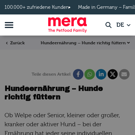
Zum Hauptinhalt springen
100.000+ zufriedene Kunden
Made in Germany – Famil
Navigation umschalten
DE
Suche
Hundeernährung – Hunde richtig füttern
Zurück
Teile diesen Artikel
Hundeernährung – Hunde
richtig füttern
Ob Welpe oder Senior, kleiner oder großer,
kranker oder aktiver Hund – bei der
Ernährung hat jeder seine individuellen