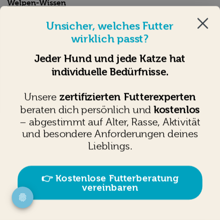
Welpen-Wissen
Welpen-Fütterung
Unsicher, welches Futter
Welpe welches Leckerli
wirklich passt?
Welpen-Checkliste: Darauf solltest du beim Welpenkauf
achten
Jeder Hund und jede Katze hat
Welpe frisst nicht
individuelle Bedürfnisse.
Welpe zieht ein
Hund Erstausstattung
zertifizierten Futterexperten
Unsere
Welpe stubenrein
kostenlos
beraten dich persönlich und
Den Hund erfolgreich sozialisieren und prägen
– abgestimmt auf Alter, Rasse, Aktivität
Welpenentwicklung
und besondere Anforderungen deines
Welpenspiele
Welpe alleine lassen
Lieblings.
Welpe Durchfall
Welpenyoga
👉 Kostenlose Futterberatung
Welpentraining
vereinbaren
Welpenerziehung
Welpe beißt