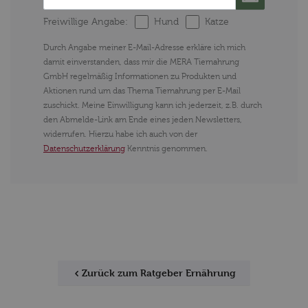
Freiwillige Angabe:
Hund
Katze
Durch Angabe meiner E-Mail-Adresse erkläre ich mich
damit einverstanden, dass mir die MERA Tiernahrung
GmbH regelmäßig Informationen zu Produkten und
Aktionen rund um das Thema Tiernahrung per E-Mail
zuschickt. Meine Einwilligung kann ich jederzeit, z.B. durch
den Abmelde-Link am Ende eines jeden Newsletters,
widerrufen. Hierzu habe ich auch von der
Datenschutzerklärung
Kenntnis genommen.
Zurück zum Ratgeber Ernährung