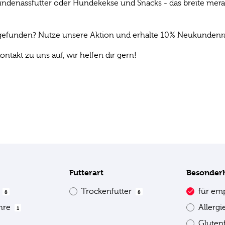
denassfutter oder Hundekekse und Snacks - das breite mera P
s gefunden? Nutze unsere Aktion und erhalte 10% Neukundenrab
ontakt zu uns auf, wir helfen dir gern!
Futterart
Besonder
e
Trockenfutter
für em
8
8
ahre
Allerg
1
Gluten