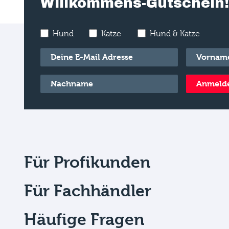
Willkommens-Gutschein!
Hund
Katze
Hund & Katze
E-Mail
*
Vorname
*
Nachname
*
Anmeld
Für Profikunden
Für Fachhändler
Häufige Fragen