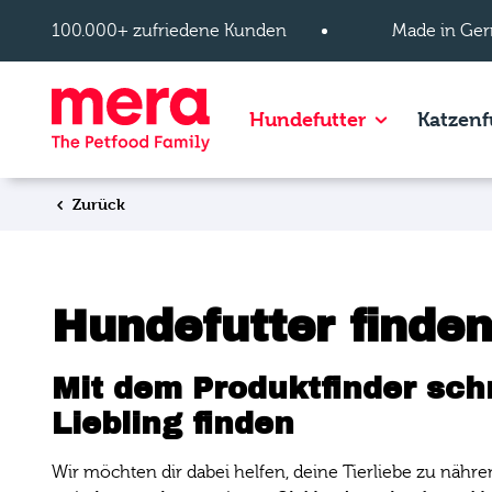
Zum Hauptinhalt springen
100.000+ zufriedene Kunden
Made in Ger
Show subpage
Hundefutter
Katzenf
Zurück
Hundefutter finden
Mit dem Produktfinder sch
Liebling finden
Wir möchten dir dabei helfen, deine Tierliebe zu nähre