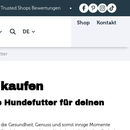
 Trusted Shops Bewertungen
Versandkostenfrei a
Shop
Kontakt
 Mein mera page.
how subpages of Über mera page.
Suche
DE
tter
 kaufen
 Hundefutter für deinen
len, die Gesundheit, Genuss und somit innige Momente