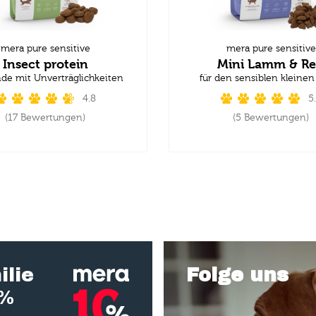
mera pure sensitive
mera pure sensitive
Insect protein
Mini Lamm & Re
nde mit Unverträglichkeiten
für den sensiblen kleine
4.8
5
(17 Bewertungen)
(5 Bewertungen)
ilie
Folge uns
0%