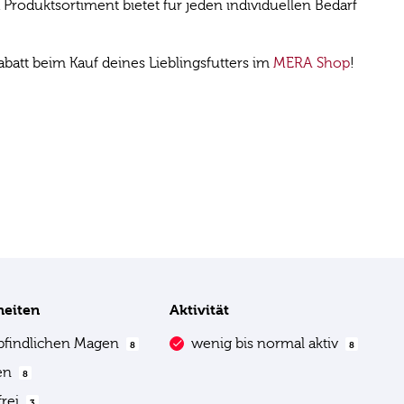
roduktsortiment bietet für jeden individuellen Bedarf
att beim Kauf deines Lieblingsfutters im
MERA Shop
!
heiten
Aktivität
pfindlichen Magen
wenig bis normal aktiv
8
8
ien
8
frei
3