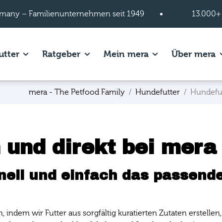
many – Familienunternehmen seit 1949
13.000+
s of Hundefutter page.
Show subpages of Katzenfutter page.
Show subpages of Ratgeber page.
Show subpages of
S
utter
Ratgeber
Mein mera
Über mera
mera - The Petfood Family
Hundefutter
Hundefu
 und direkt bei mera
nell und einfach das passende
n, indem wir Futter aus sorgfältig kuratierten Zutaten erstel