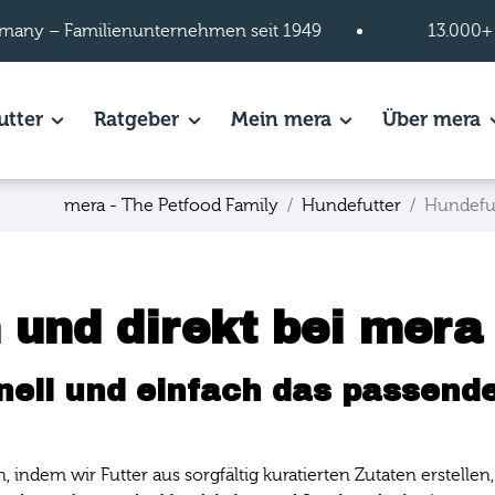
many – Familienunternehmen seit 1949
13.000+
s of Hundefutter page.
utter
Show subpages of Katzenfutter page.
Ratgeber
Show subpages of Ratgeber page.
Mein mera
Show subpages of
Über mera
S
mera - The Petfood Family
Hundefutter
Hundefu
 und direkt bei mera
nell und einfach das passende
n, indem wir Futter aus sorgfältig kuratierten Zutaten erstel