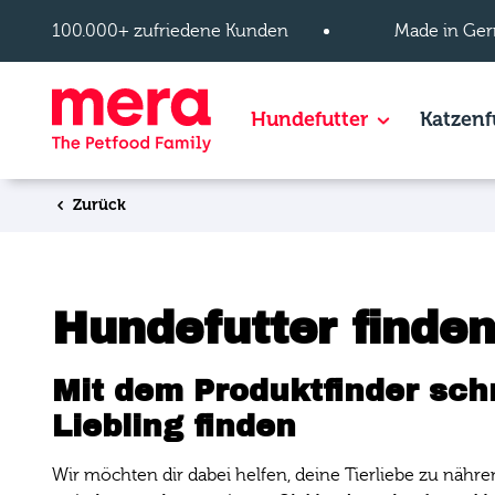
Zum Hauptinhalt springen
100.000+ zufriedene Kunden
Made in Ger
Hundefutter
Show subpage
Katzenf
Zurück
Hundefutter finden
Mit dem Produktfinder sch
Liebling finden
Wir möchten dir dabei helfen, deine Tierliebe zu nähre