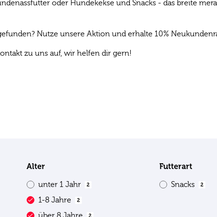
denassfutter oder Hundekekse und Snacks - das breite mera P
s gefunden? Nutze unsere Aktion und erhalte 10% Neukundenrab
ontakt zu uns auf, wir helfen dir gern!
Alter
Futterart
unter 1 Jahr
Snacks
2
2
1-8 Jahre
2
über 8 Jahre
2