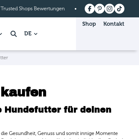
 Trusted Shops Bewertungen
Versandkostenfrei a
Shop
Kontakt
 Mein mera page.
how subpages of Über mera page.
DE
Suche
tter
 kaufen
 Hundefutter für deinen
len, die Gesundheit, Genuss und somit innige Momente