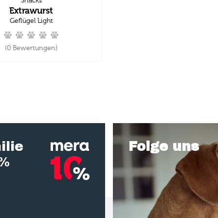
Snacks
Extrawurst
Geflügel Light
(0 Bewertungen)
ilie
Folge uns
0%