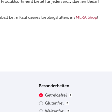
roduktsortiment bietet für jeden individuellen Bedarf
att beim Kauf deines Lieblingsfutters im
MERA Shop
!
Besonderheiten
Getreidefrei
2
Glutenfrei
2
Weizenfrei
2