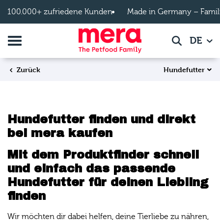
Zum Hauptinhalt springen
100.000+ zufriedene Kunden
Made in Germany – Famil
Navigation umschalten
DE
Suche
Hundefutter
Zurück
Hundefutter finden und direkt
bei mera kaufen
Mit dem Produktfinder schnell
und einfach das passende
Hundefutter für deinen Liebling
finden
Wir möchten dir dabei helfen, deine Tierliebe zu nähren,