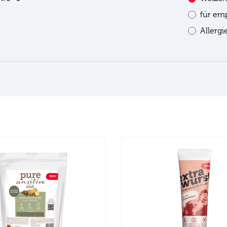
für em
Allerg