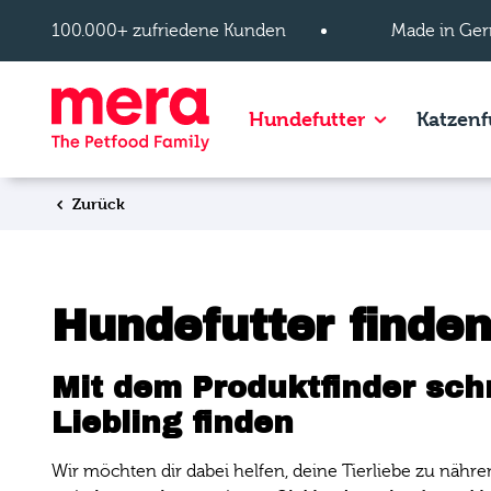
Zum Hauptinhalt springen
100.000+ zufriedene Kunden
Made in Ger
Show subpage
Hundefutter
Katzenf
Zurück
Hundefutter finden
Mit dem Produktfinder sch
Liebling finden
Wir möchten dir dabei helfen, deine Tierliebe zu nähre