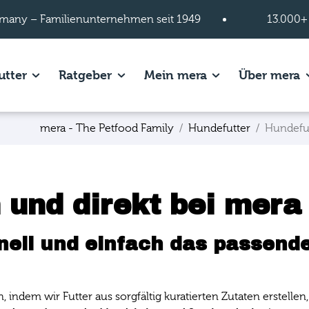
many – Familienunternehmen seit 1949
13.000+
s of Hundefutter page.
Show subpages of Katzenfutter page.
Show subpages of Ratgeber page.
Show subpages of
S
utter
Ratgeber
Mein mera
Über mera
mera - The Petfood Family
Hundefutter
Hundefu
 und direkt bei mera
nell und einfach das passende
n, indem wir Futter aus sorgfältig kuratierten Zutaten erstel