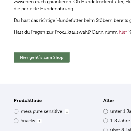
zwischen euch garantieren. Ob Hundetrockenfutter, Hun
die perfekte Hundenahrung.
Du hast das richtige Hundefutter beim Stöbern bereit
Hast du Fragen zur Produktauswahl? Dann nimm
hier
K
Hier geht´s zum Shop
Produktlinie
Alter
mera pure sensitive
unter 1 J
2
Snacks
1-8 Jahr
2
über 8 J