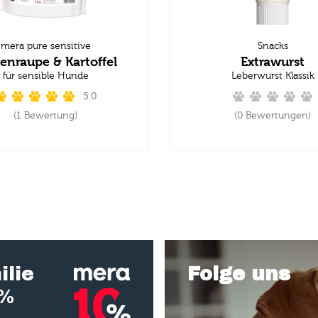
mera pure sensitive
Snacks
enraupe & Kartoffel
Extrawurst
für sensible Hunde
Leberwurst Klassik
5.0
(1 Bewertung)
(0 Bewertungen)
ilie
Folge uns
0%