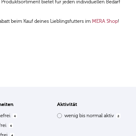
roduktsortiment bietet für jeden individuellen Bedarf
att beim Kauf deines Lieblingsfutters im
MERA Shop
!
heiten
Aktivität
defrei
wenig bis normal aktiv
4
2
frei
4
frei
4