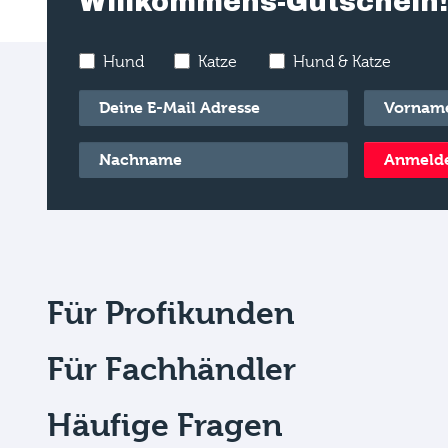
Willkommens-Gutschein!
Hund
Katze
Hund & Katze
E-Mail
*
Vorname
*
Nachname
*
Anmeld
Für Profikunden
Für Fachhändler
Häufige Fragen