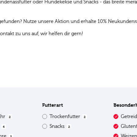
denassfutter oder Hundekekse und Snacks - das breite mera P
s gefunden? Nutze unsere Aktion und erhalte 10% Neukundenrab
ontakt zu uns auf, wir helfen dir gern!
Futterart
Besonder
ahr
Trockenfutter
Getrei
2
2
e
Snacks
Gluten
4
2
ahre
Weizen
2