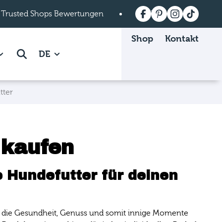
 Trusted Shops Bewertungen
Versandkostenfrei a
Shop
Kontakt
 Mein mera page.
how subpages of Über mera page.
Suche
DE
tter
 kaufen
 Hundefutter für deinen
len, die Gesundheit, Genuss und somit innige Momente