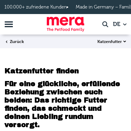
Zum Hauptinhalt springen
100.000+ zufriedene Kunden
Made in Germany – Famil
Navigation umschalten
DE
Suche
Katzenfutter
Zurück
Katzenfutter finden
Für eine glückliche, erfüllende
Beziehung zwischen euch
beiden: Das richtige Futter
finden, das schmeckt und
deinen Liebling rundum
versorgt.