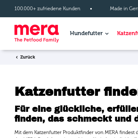
Zum Hauptinhalt springen
100.000+ zufriedene Kunden
Made in Ger
Hundefutter
Show subpage
Katzenf
Zurück
Katzenfutter find
Für eine glückliche, erfül
finden, das schmeckt und d
Mit dem Katzenfutter Produktfinder von MERA findest du