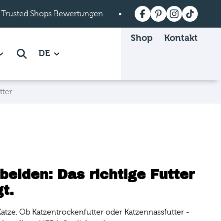
 Trusted Shops Bewertungen
Versandkostenfrei a
Shop
Kontakt
 Mein mera page.
how subpages of Über mera page.
DE
Suche
tter
beiden: Das richtige Futter
t.
Katze. Ob Katzentrockenfutter oder Katzennassfutter -