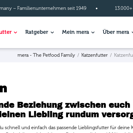
many – Familienunternehmen seit 1949
13.000+
s of Hundefutter page.
utter
Show subpages of Katzenfutter page.
Ratgeber
Show subpages of Ratgeber page.
Mein mera
Show subpages of
Über mera
S
mera - The Petfood Family
Katzenfutter
Katzenfu
en
lende Beziehung zwischen euch 
einen Liebling rundum versorg
 schnell und einfach das passende Lieblingsfutter für deine 