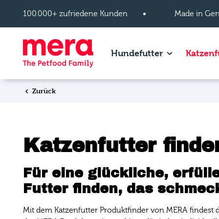
Zum Hauptinhalt springen
100.000+ zufriedene Kunden
Made in Ger
Show subpage
Hundefutter
Katzenf
Zurück
Katzenfutter finde
Für eine glückliche, erfül
Futter finden, das schmec
Mit dem Katzenfutter Produktfinder von MERA findest du