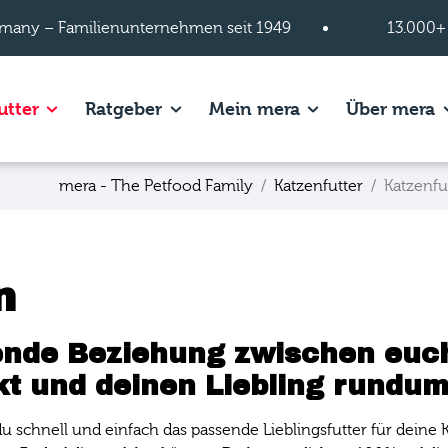
many – Familienunternehmen seit 1949
13.000+
s of Hundefutter page.
Show subpages of Katzenfutter page.
Show subpages of Ratgeber page.
Show subpages of
S
utter
Ratgeber
Mein mera
Über mera
mera - The Petfood Family
Katzenfutter
Katzenfu
n
lende Beziehung zwischen euch
kt und deinen Liebling rundum
 schnell und einfach das passende Lieblingsfutter für deine 