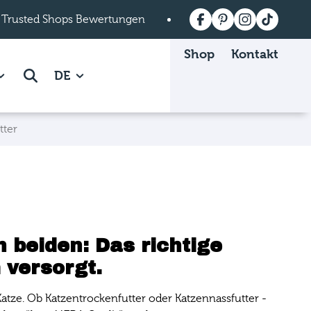
 Trusted Shops Bewertungen
Versandkostenfrei a
Shop
Kontakt
 Mein mera page.
how subpages of Über mera page.
Suche
DE
tter
 beiden: Das richtige
 versorgt.
Katze. Ob Katzentrockenfutter oder Katzennassfutter -