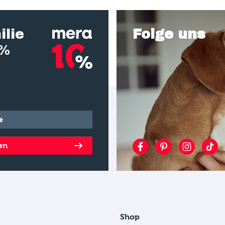
ilie
Folge uns
0%
en
Shop