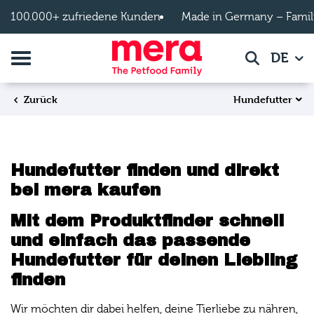
Zum Hauptinhalt springen
100.000+ zufriedene Kunden
Made in Germany – Famil
Navigation umschalten
DE
Suche
Hundefutter
Zurück
Hundefutter finden und direkt
bei mera kaufen
Mit dem Produktfinder schnell
und einfach das passende
Hundefutter für deinen Liebling
finden
Wir möchten dir dabei helfen, deine Tierliebe zu nähren,