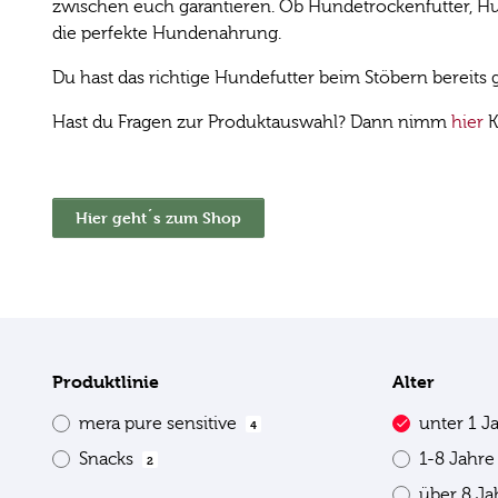
zwischen euch garantieren. Ob Hundetrockenfutter, Hun
die perfekte Hundenahrung.
Du hast das richtige Hundefutter beim Stöbern bereit
Hast du Fragen zur Produktauswahl? Dann nimm
hier
K
Hier geht´s zum Shop
Produktlinie
Alter
mera pure sensitive
unter 1 J
4
Snacks
1-8 Jahr
2
über 8 J