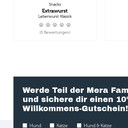
Snacks
Extrawurst
Leberwurst Klassik
(0 Bewertungen)
Werde Teil der Mera Fam
und sichere dir einen 1
Willkommens-Gutschein!
Hund
Katze
Hund & Katze