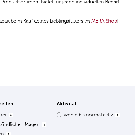
roduktsortiment bietet für jeden individuellen Bedarf
att beim Kauf deines Lieblingsfutters im
MERA Shop
!
heiten
Aktivität
frei
wenig bis normal aktiv
6
2
pfindlichen Magen
4
ien
4