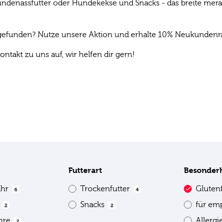
denassfutter oder Hundekekse und Snacks - das breite mera P
s gefunden? Nutze unsere Aktion und erhalte 10% Neukundenrab
ontakt zu uns auf, wir helfen dir gern!
Futterart
Besonder
ahr
Trockenfutter
Gluten
6
4
e
Snacks
für em
2
2
ahre
Allerg
2