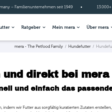
many – Familienunternehmen seit 1949
13.000+
s of Hundefutter page.
Show subpages of Katzenfutter page.
Show subpages of Ratgeber page.
Show subpages of
S
utter
Ratgeber
Mein mera
Über mera
mera - The Petfood Family
Hundefutter
Hundefu
 und direkt bei mera
nell und einfach das passende
n, indem wir Futter aus sorgfältig kuratierten Zutaten erstel