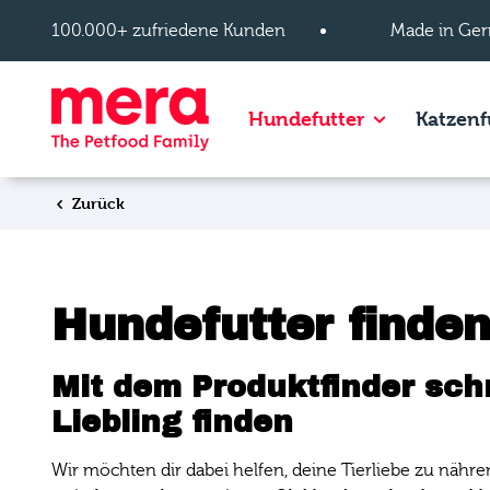
Zum Hauptinhalt springen
100.000+ zufriedene Kunden
Made in Ger
Show subpage
Hundefutter
Katzenf
Zurück
Hundefutter finden
Mit dem Produktfinder sch
Liebling finden
Wir möchten dir dabei helfen, deine Tierliebe zu nähre