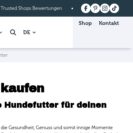
 Trusted Shops Bewertungen
Versandkostenfrei a
Shop
Kontakt
 Mein mera page.
how subpages of Über mera page.
Suche
DE
tter
 kaufen
 Hundefutter für deinen
len, die Gesundheit, Genuss und somit innige Momente