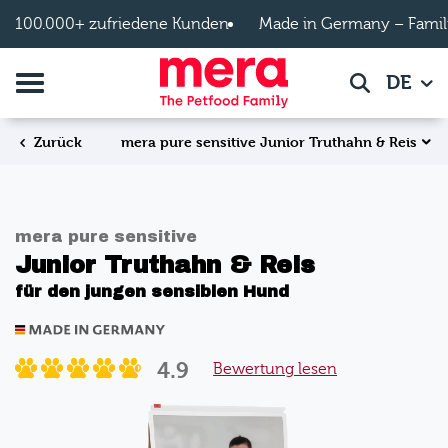
Zum Hauptinhalt springen
100.000+ zufriedene Kunden
Made in Germany – Famil
Navigation umschalten
DE
Suche
mera pure sensitive Junior Truthahn & Reis
Zurück
mera pure sensitive
Junior Truthahn & Reis
für den jungen sensiblen Hund
4.9
Bewertung lesen