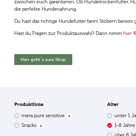
zwischen euch garantieren. Ob Hundetrockenfutter, Hun
die perfekte Hundenahrung.
Du hast das richtige Hundefutter beim Stöbern bereit
Hast du Fragen zur Produktauswahl? Dann nimm
hier
K
Hier geht´s zum Shop
Produktlinie
Alter
mera pure sensitive
unter 1 J
4
Snacks
1-8 Jahr
2
über 8 J