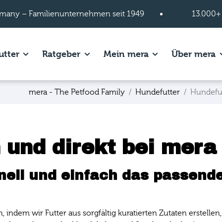
many – Familienunternehmen seit 1949
13.000+
s of Hundefutter page.
Show subpages of Katzenfutter page.
Show subpages of Ratgeber page.
Show subpages of
S
utter
Ratgeber
Mein mera
Über mera
mera - The Petfood Family
Hundefutter
Hundefu
 und direkt bei mera
nell und einfach das passende
n, indem wir Futter aus sorgfältig kuratierten Zutaten erstel