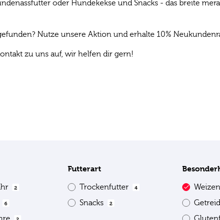
denassfutter oder Hundekekse und Snacks - das breite mera P
s gefunden? Nutze unsere Aktion und erhalte 10% Neukundenrab
ontakt zu uns auf, wir helfen dir gern!
Futterart
Besonder
ahr
Trockenfutter
Weizen
2
4
e
Snacks
Getrei
6
2
ahre
Gluten
2