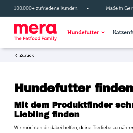
Zum Hauptinhalt springen
100.000+ zufriedene Kunden
Made in Ger
Show subpage
Hundefutter
Katzenf
Zurück
Hundefutter finden
Mit dem Produktfinder sch
Liebling finden
Wir möchten dir dabei helfen, deine Tierliebe zu nähre