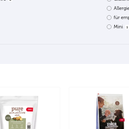
Allerg
für em
Mini
1