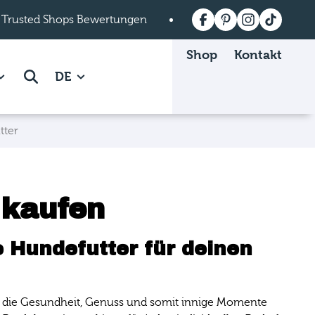
 Trusted Shops Bewertungen
Versandkostenfrei a
Shop
Kontakt
 Mein mera page.
how subpages of Über mera page.
Suche
DE
tter
 kaufen
 Hundefutter für deinen
len, die Gesundheit, Genuss und somit innige Momente