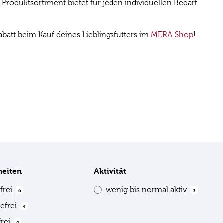
roduktsortiment bietet für jeden individuellen Bedarf
att beim Kauf deines Lieblingsfutters im
MERA Shop
!
heiten
Aktivität
frei
wenig bis normal aktiv
6
3
defrei
4
frei
4