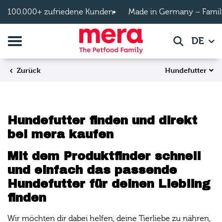
Zum Hauptinhalt springen
100.000+ zufriedene Kunden
Made in Germany – Famil
Navigation umschalten
DE
Suche
Hundefutter
Zurück
Hundefutter finden und direkt
bei mera kaufen
Mit dem Produktfinder schnell
und einfach das passende
Hundefutter für deinen Liebling
finden
Wir möchten dir dabei helfen, deine Tierliebe zu nähren,