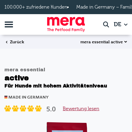
Zum Hauptinhalt springen
100.000+ zufriedene Kunden
Made in Germany – Famil
Navigation umschalten
DE
Suche
mera essential active
Zurück
mera essential
active
Für Hunde mit hohem Aktivitätsniveau
5.0
Bewertung lesen