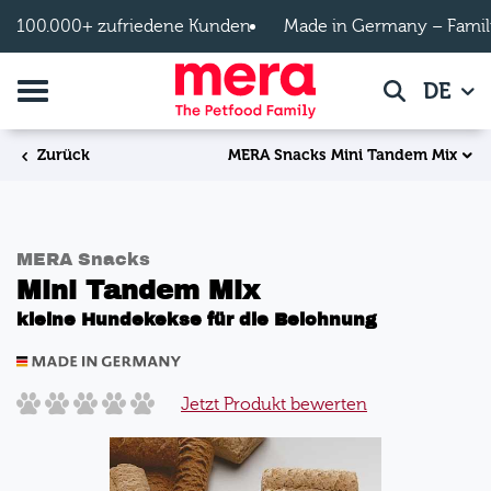
Zum Hauptinhalt springen
100.000+ zufriedene Kunden
Made in Germany – Famil
Navigation umschalten
DE
Suche
MERA Snacks Mini Tandem Mix
Zurück
MERA Snacks
Mini Tandem Mix
kleine Hundekekse für die Belohnung
Jetzt Produkt bewerten