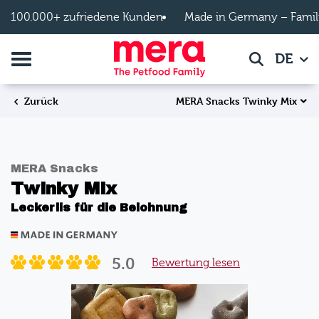
Zum Hauptinhalt springen
100.000+ zufriedene Kunden
Made in Germany – Famil
Navigation umschalten
DE
Suche
MERA Snacks Twinky Mix
Zurück
MERA Snacks
Twinky Mix
Leckerlis für die Belohnung
5.0
Bewertung lesen