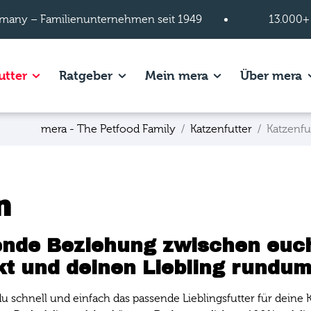
many – Familienunternehmen seit 1949
13.000+
s of Hundefutter page.
Show subpages of Katzenfutter page.
Show subpages of Ratgeber page.
Show subpages of
S
utter
Ratgeber
Mein mera
Über mera
mera - The Petfood Family
Katzenfutter
Katzenfu
n
lende Beziehung zwischen euch
kt und deinen Liebling rundum
 schnell und einfach das passende Lieblingsfutter für deine 