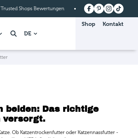
 Trusted Shops Bewertungen
Versandkostenfrei a
Shop
Kontakt
 Mein mera page.
how subpages of Über mera page.
Suche
DE
tter
 beiden: Das richtige
 versorgt.
Katze. Ob Katzentrockenfutter oder Katzennassfutter -