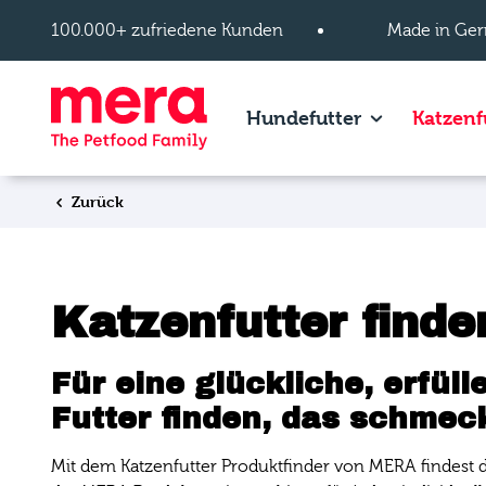
Zum Hauptinhalt springen
100.000+ zufriedene Kunden
Made in Ger
Show subpage
Hundefutter
Katzenf
Zurück
Katzenfutter finde
Für eine glückliche, erfül
Futter finden, das schmec
Mit dem Katzenfutter Produktfinder von MERA findest du