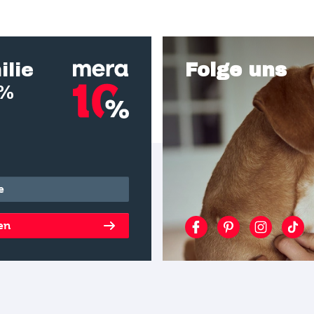
ilie
Folge uns
0%
en