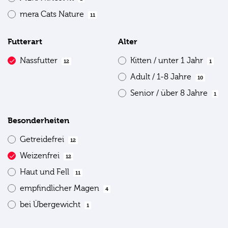
mera Cats Nature
11
Futterart
Alter
Nassfutter
Kitten / unter 1 Jahr
12
1
Adult / 1-8 Jahre
10
Senior / über 8 Jahre
1
Besonderheiten
Getreidefrei
12
Weizenfrei
12
Haut und Fell
11
empfindlicher Magen
4
bei Übergewicht
1