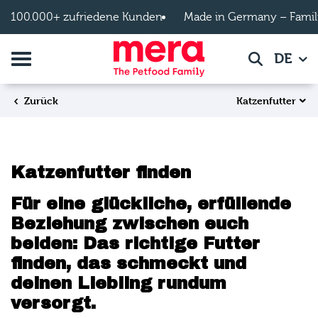
Zum Hauptinhalt springen
100.000+ zufriedene Kunden
Made in Germany – Famil
Navigation umschalten
DE
Suche
Katzenfutter
Zurück
Katzenfutter finden
Für eine glückliche, erfüllende
Beziehung zwischen euch
beiden: Das richtige Futter
finden, das schmeckt und
deinen Liebling rundum
versorgt.