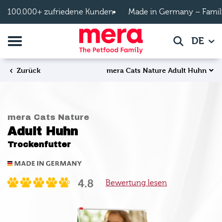
Zum Hauptinhalt springen
100.000+ zufriedene Kunden
Made in Germany – Famil
Navigation umschalten
DE
Suche
mera Cats Nature Adult Huhn
Zurück
mera Cats Nature
Adult Huhn
Trockenfutter
4.8
Bewertung lesen