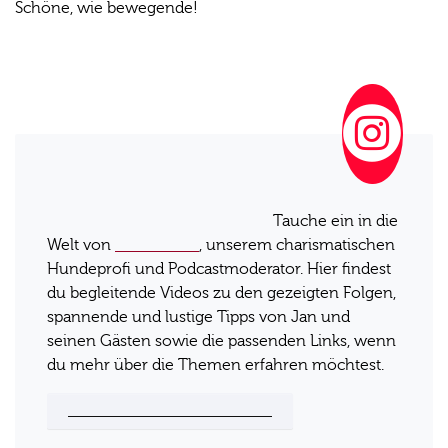
Schöne, wie bewegende!
"The Petfood Family - der
Podcast" Instagram Account
Entdecke unseren offiziellen Instagram-Kanal
zum "The Petfood Family" - Podcast.
Tauche
Jan Dießner
ein in die Welt von
, unserem
charismatischen Hundeprofi und
Podcastmoderator. Hier findest du begleitende
Videos zu den gezeigten Folgen, spannende und
lustige Tipps von Jan und seinen Gästen sowie
die passenden Links, wenn du mehr über die
Themen erfahren möchtest.
Jetzt Teil der Community werden