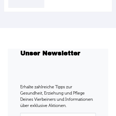
Jetzt reinhören!
Unser Newsletter
Werde jetzt Teil der MERA Family und
sichere dir 10% Rabatt auf deine erste
Bestellung!
Erhalte zahlreiche Tipps zur
Gesundheit, Erziehung und Pflege
Deines Vierbeiners und Informationen
über exklusive Aktionen.