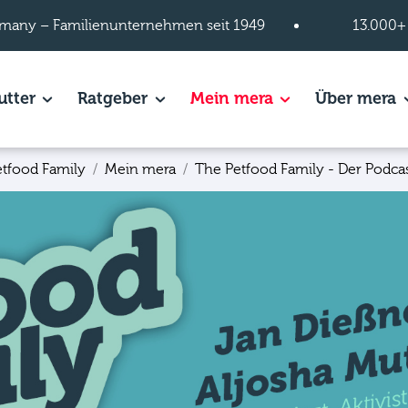
many – Familienunternehmen seit 1949
13.000+
s of Hundefutter page.
utter
Show subpages of Katzenfutter page.
Ratgeber
Show subpages of Ratgeber page.
Mein mera
Show subpages of
Über mera
S
etfood Family
Mein mera
The Petfood Family - Der Podca