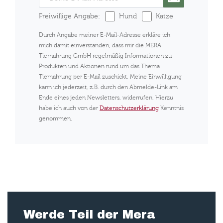
Freiwillige Angabe:
Hund
Katze
Durch Angabe meiner E-Mail-Adresse erkläre ich
mich damit einverstanden, dass mir die MERA
Tiernahrung GmbH regelmäßig Informationen zu
Produkten und Aktionen rund um das Thema
Tiernahrung per E-Mail zuschickt. Meine Einwilligung
kann ich jederzeit, z.B. durch den Abmelde-Link am
Ende eines jeden Newsletters, widerrufen. Hierzu
habe ich auch von der
Datenschutzerklärung
Kenntnis
genommen.
Werde Teil der Mera