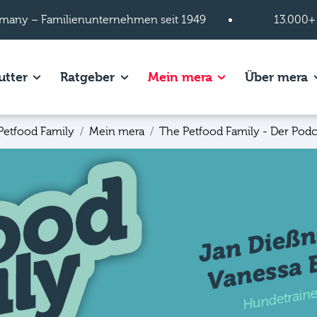
many – Familienunternehmen seit 1949
13.000+
s of Hundefutter page.
Show subpages of Katzenfutter page.
Show subpages of Ratgeber page.
Show subpages of
S
utter
Ratgeber
Mein mera
Über mera
Petfood Family
Mein mera
The Petfood Family - Der Podc