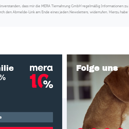
 einverstanden, dass mir die MERA Tiernahrung GmbH regelmäßig Informationen z
. durch den Abmelde-Link am Ende eines jeden Newsletters, widerrufen. Hierzu habe
ilie
Folge uns
0%