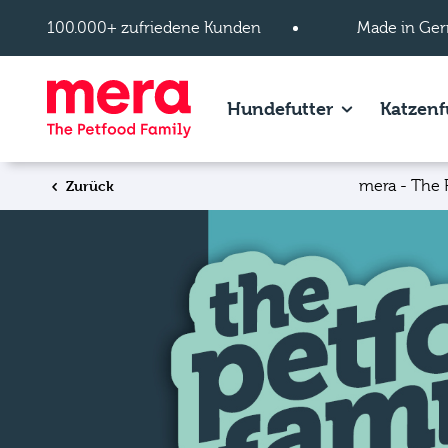
Zum Hauptinhalt springen
100.000+ zufriedene Kunden
Made in Ger
Show subpage
Hundefutter
Katzenf
Zurück
mera - The 