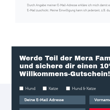
Durch Angabe meiner E-Mail-Adresse erkläre ich mich damit
E-Mail zuschickt. Meine Einwilligung kann ich jederzeit, z.B
Werde Teil der Mera Fam
und sichere dir einen 1
Willkommens-Gutschein!
Hund
Katze
Hund & Katze
E-Mail
*
Vorname
*