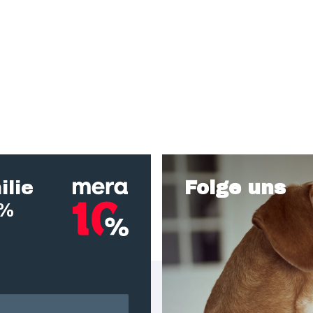
ilie
Folge uns
0%