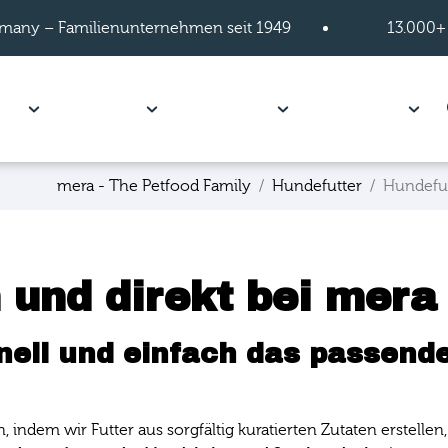
many – Familienunternehmen seit 1949
13.000+
s of Hundefutter page.
Show subpages of Katzenfutter page.
Show subpages of Ratgeber page.
Show subpages of
S
utter
Ratgeber
Mein mera
Über mera
mera - The Petfood Family
Hundefutter
Hundefu
 und direkt bei mera
nell und einfach das passende
n, indem wir Futter aus sorgfältig kuratierten Zutaten erstel