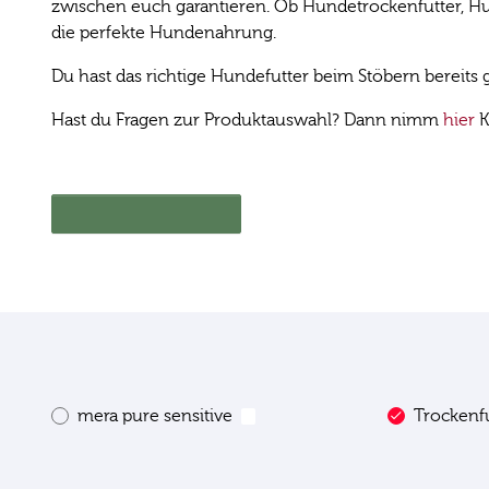
zwischen euch garantieren. Ob Hundetrockenfutter, Hun
die perfekte Hundenahrung.
Du hast das richtige Hundefutter beim Stöbern bereit
Hast du Fragen zur Produktauswahl? Dann nimm
hier
K
Hier geht´s zum Shop
Produktlinie
Futterart
mera pure sensitive
Trockenf
1