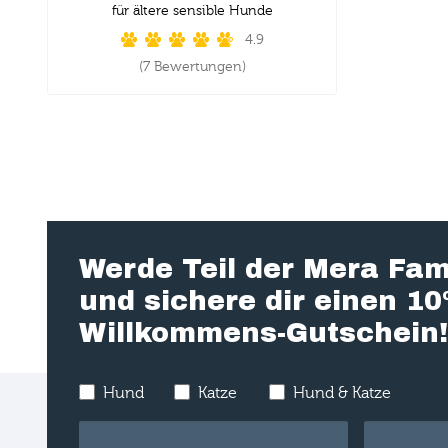
für ältere sensible Hunde
4.9
(7 Bewertungen)
Werde Teil der Mera Fam
und sichere dir einen 1
Willkommens-Gutschein!
Hund
Katze
Hund & Katze
E-Mail
*
Vorname
*