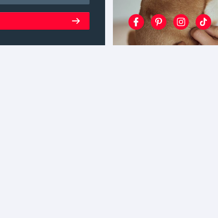
en
Shop
Hundefutter
Katzenfutter
Ratgeber
Mein mera
Über mera