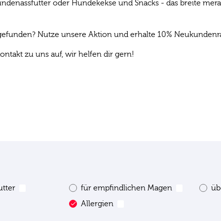
denassfutter oder Hundekekse und Snacks - das breite mera P
s gefunden? Nutze unsere Aktion und erhalte 10% Neukundenrab
ontakt zu uns auf, wir helfen dir gern!
Besonderheiten
Alter
utter
für empfindlichen Magen
üb
1
1
Allergien
1