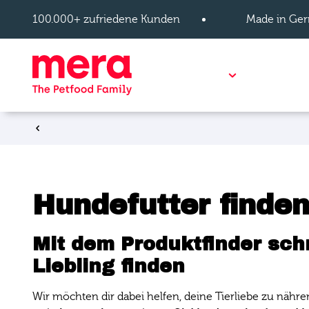
Zum Hauptinhalt springen
100.000+ zufriedene Kunden
Made in Ger
Show subpage
Hundefutter
Katzenf
Zurück
Hundefutter finden
Mit dem Produktfinder sch
Liebling finden
Wir möchten dir dabei helfen, deine Tierliebe zu nähre