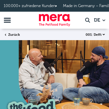
Zum Hauptinhalt springen
100.000+ zufriedene Kunden
Made in Germany – Famil
Navigation umschalten
DE
Suche
001: Deffi
Zurück