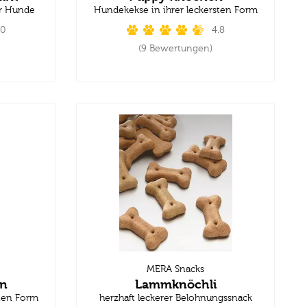
ür Hunde
Hundekekse in ihrer leckersten Form
.0
4.8
(9 Bewertungen)
MERA Snacks
n
Lammknöchli
sten Form
herzhaft leckerer Belohnungssnack