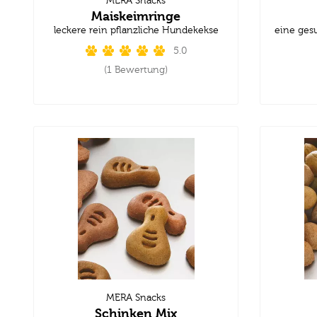
MERA Snacks
Maiskeimringe
leckere rein pflanzliche Hundekekse
eine ges
5.0
(1 Bewertung)
MERA Snacks
Schinken Mix