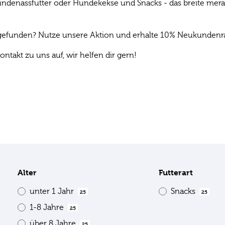
denassfutter oder Hundekekse und Snacks - das breite mera P
s gefunden? Nutze unsere Aktion und erhalte 10% Neukundenrab
ontakt zu uns auf, wir helfen dir gern!
Alter
Futterart
unter 1 Jahr
Snacks
25
25
1-8 Jahre
25
über 8 Jahre
25