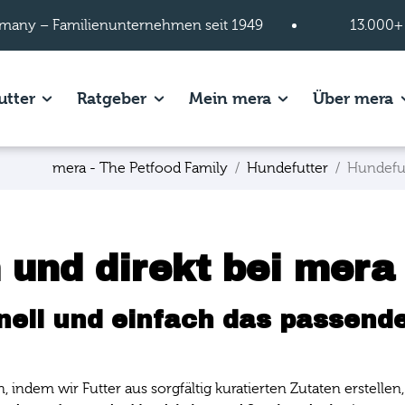
many – Familienunternehmen seit 1949
13.000+
s of Hundefutter page.
Show subpages of Katzenfutter page.
Show subpages of Ratgeber page.
Show subpages of
S
utter
Ratgeber
Mein mera
Über mera
mera - The Petfood Family
Hundefutter
Hundefu
 und direkt bei mera
nell und einfach das passende
n, indem wir Futter aus sorgfältig kuratierten Zutaten erstel