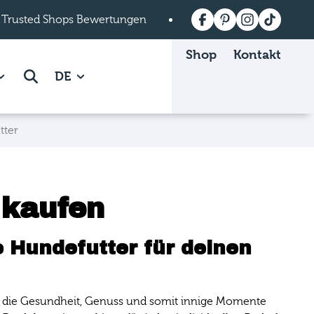
 Trusted Shops Bewertungen
Versandkostenfrei a
Shop
Kontakt
 Mein mera page.
how subpages of Über mera page.
Suche
DE
tter
 kaufen
 Hundefutter für deinen
len, die Gesundheit, Genuss und somit innige Momente