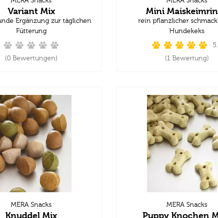
MERA Snacks
MERA Snacks
Variant Mix
Mini Maiskeimri
unde Ergänzung zur täglichen
rein pflanzlicher schmack
Fütterung
Hundekeks
5
(0 Bewertungen)
(1 Bewertung)
MERA Snacks
MERA Snacks
Knuddel Mix
Puppy Knochen M