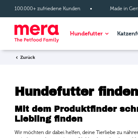
Zum Hauptinhalt springen
100.000+ zufriedene Kunden
Made in Ger
Show subpage
Hundefutter
Katzenf
Zurück
Hundefutter finden
Mit dem Produktfinder sch
Liebling finden
Wir möchten dir dabei helfen, deine Tierliebe zu nähre