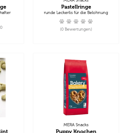
MERA Snacks
nge
Pastellringe
hafter
runde Leckerlis für die Belohnung
.0
(0 Bewertungen)
MERA Snacks
int
Puppy Knochen