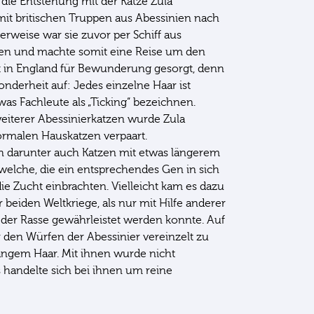
die Entstehung mit der Katze Zula
it britischen Truppen aus Abessinien nach
rweise war sie zuvor per Schiff aus
n und machte somit eine Reise um den
t in England für Bewunderung gesorgt, denn
sonderheit auf: Jedes einzelne Haar ist
as Fachleute als „Ticking“ bezeichnen.
eiterer Abessinierkatzen wurde Zula
ormalen Hauskatzen verpaart.
 darunter auch Katzen mit etwas längerem
welche, die ein entsprechendes Gen in sich
ie Zucht einbrachten. Vielleicht kam es dazu
 beiden Weltkriege, als nur mit Hilfe anderer
 der Rasse gewährleistet werden konnte. Auf
r den Würfen der Abessinier vereinzelt zu
ngem Haar. Mit ihnen wurde nicht
 handelte sich bei ihnen um reine