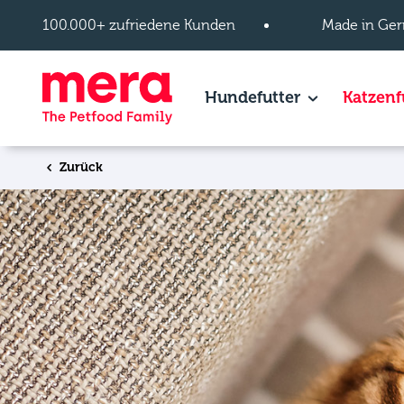
Zum Hauptinhalt springen
100.000+ zufriedene Kunden
Made in Ger
Hundefutter
Show subpage
Katzenf
Zurück