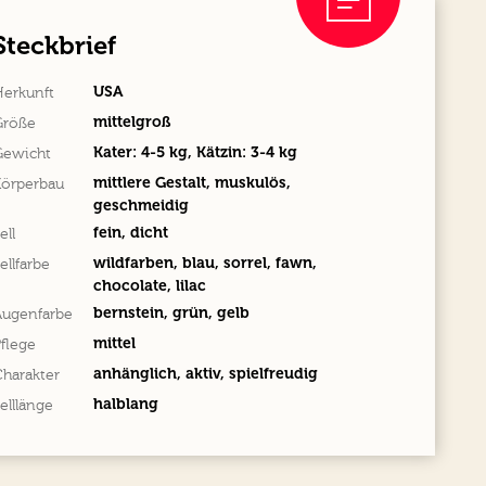
Steckbrief
USA
Herkunft
mittelgroß
Größe
Kater: 4-5 kg, Kätzin: 3-4 kg
Gewicht
mittlere Gestalt, muskulös,
Körperbau
geschmeidig
fein, dicht
ell
wildfarben, blau, sorrel, fawn,
ellfarbe
chocolate, lilac
bernstein, grün, gelb
Augenfarbe
mittel
flege
anhänglich, aktiv, spielfreudig
harakter
halblang
elllänge