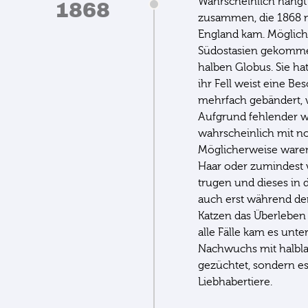
Wahrscheinlich hängt 
1868
zusammen, die 1868 m
England kam. Mögliche
Südostasien gekomme
halben Globus. Sie ha
ihr Fell weist eine Be
mehrfach gebändert, w
Aufgrund fehlender w
wahrscheinlich mit n
Möglicherweise waren
Haar oder zumindest 
trugen und dieses in d
auch erst während der
Katzen das Überleben
alle Fälle kam es unte
Nachwuchs mit halbla
gezüchtet, sondern es
Liebhabertiere.