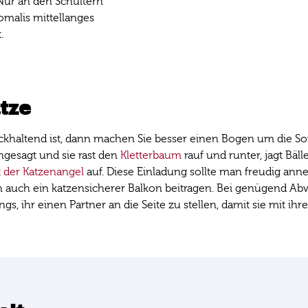
 Nur an den Schultern
omalis mittellanges
t.
tze
ckhaltend ist, dann machen Sie besser einen Bogen um die Som
ngesagt und sie rast den
Kletterbaum
rauf und runter, jagt Bäll
t der Katzenangel
auf. Diese Einladung sollte man freudig ann
n auch ein katzensicherer Balkon beitragen. Bei genügend Ab
ings, ihr einen Partner an die Seite zu stellen, damit sie mit