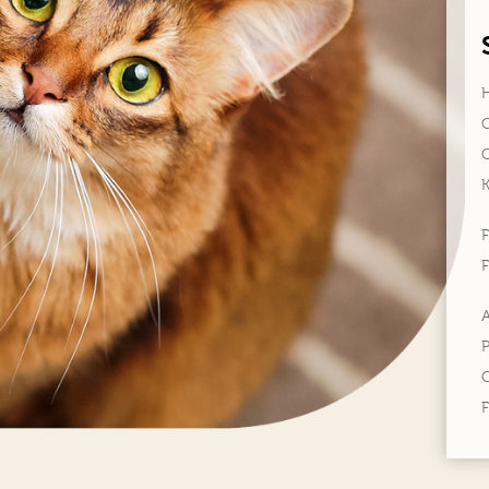
F
F
P
C
F