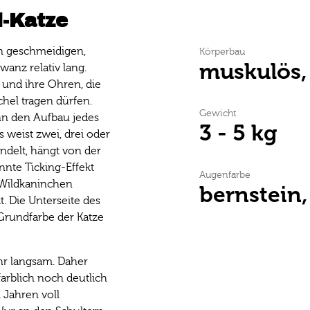
-Katze
en geschmeidigen,
Körperbau
muskulös,
anz relativ lang.
und ihre Ohren, die
hel tragen dürfen.
Gewicht
ann den Aufbau jedes
3 - 5 kg
 weist zwei, drei oder
ndelt, hängt von der
nnte Ticking-Effekt
Augenfarbe
 Wildkaninchen
bernstein,
kt. Die Unterseite des
 Grundfarbe der Katze
ehr langsam. Daher
farblich noch deutlich
i Jahren voll