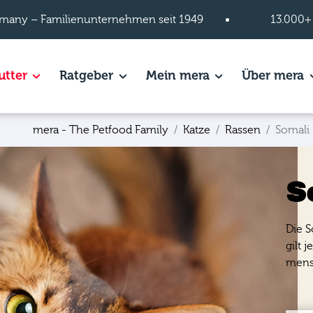
many – Familienunternehmen seit 1949
13.000+
s of Hundefutter page.
utter
Show subpages of Katzenfutter page.
Ratgeber
Show subpages of Ratgeber page.
Mein mera
Show subpages of
Über mera
S
mera - The Petfood Family
Katze
Rassen
Somali 
S
Die S
gilt 
mensc