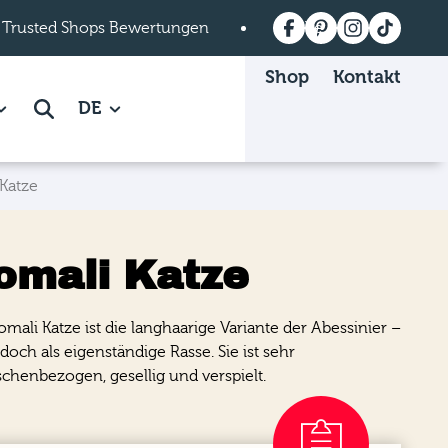
 Trusted Shops Bewertungen
Versandkostenfrei a
Shop
Kontakt
 Mein mera page.
how subpages of Über mera page.
DE
Suche
Katze
omali Katze
omali Katze ist die langhaarige Variante der Abessinier –
jedoch als eigenständige Rasse. Sie ist sehr
henbezogen, gesellig und verspielt.