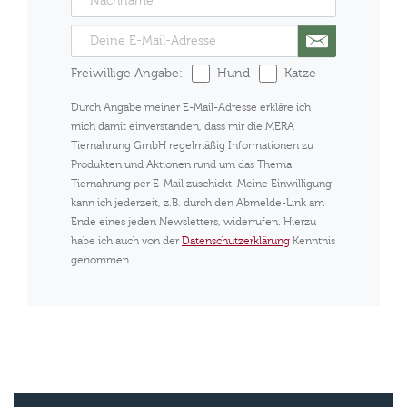
Freiwillige Angabe:
Hund
Katze
Durch Angabe meiner E-Mail-Adresse erkläre ich
mich damit einverstanden, dass mir die MERA
Tiernahrung GmbH regelmäßig Informationen zu
Produkten und Aktionen rund um das Thema
Tiernahrung per E-Mail zuschickt. Meine Einwilligung
kann ich jederzeit, z.B. durch den Abmelde-Link am
Ende eines jeden Newsletters, widerrufen. Hierzu
habe ich auch von der
Datenschutzerklärung
Kenntnis
genommen.