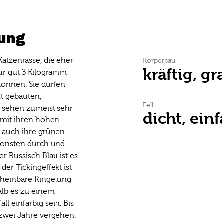
ung
atzenrasse, die eher
Körperbau
kräftig, gr
nur gut 3 Kilogramm
önnen. Sie dürfen
ut gebauten,
Fell
 sehen zumeist sehr
dicht, ein
n mit ihren hohen
d auch ihre grünen
sonsten durch und
er Russisch Blau ist es
er Tickingeffekt ist
scheinbare Ringelung
halb es zu einem
l einfarbig sein. Bis
 zwei Jahre vergehen.