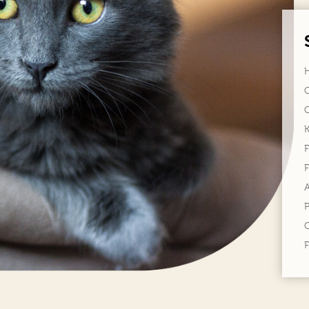
F
F
P
C
F