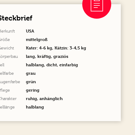
Steckbrief
USA
Herkunft
mittelgroß
Größe
Kater: 4-6 kg, Kätzin: 3-4,5 kg
Gewicht
lang, kräftig, graziös
Körperbau
halblang, dicht, einfarbig
ell
grau
ellfarbe
grün
Augenfarbe
gering
flege
ruhig, anhänglich
harakter
halblang
elllänge