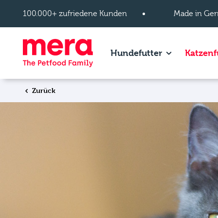
Zum Hauptinhalt springen
100.000+ zufriedene Kunden
Made in Ger
Show subpage
Hundefutter
Katzenf
Zurück