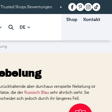
 Trusted Shops Bewertungen
Versandkostenfrei a
Shop
Kontakt
 Mein mera page.
how subpages of Über mera page.
Suche
DE
lung
ebelung
urückhaltende aber durchaus verspielte Nebelung ist
Katze, die der
Russisch Blau
sehr ähnlich sieht. Sie
scheidet sich jedoch durch ihr längeres Fell.