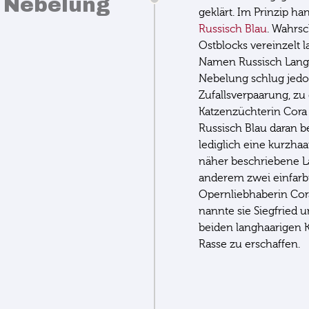
 Nebelung
geklärt. Im Prinzip ha
Russisch Blau
. Wahrsc
Ostblocks vereinzelt 
Namen Russisch Langh
Nebelung schlug jedo
Zufallsverpaarung, zu
Katzenzüchterin Cora
Russisch Blau daran be
lediglich eine kurzha
näher beschriebene L
anderem zwei einfarbi
Opernliebhaberin Cor
nannte sie Siegfried u
beiden langhaarigen 
Rasse zu erschaffen.