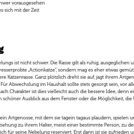
schwer vorausgesehen
s sich mit der Zeit
g
gs ist nicht schwer. Die Rasse gilt als ruhig, ausgeglichen un
tresserprobte „Actionkatze“, sondern mag es eher etwas gemütli
re Katzenrasse. Ganz plötzlich dreht sie auf, jagt ihrem Artge
 Für Abwechslung im Haushalt sollte stets gesorgt sein, vor a
ach Charakter ist dies vielleicht auch die bessere Idee, denn 
n schöner Ausblick aus dem Fenster oder die Möglichkeit, d
t ein Artgenosse, mit dem sie tagein tagaus plaudern, spielen
iehung zu ihrem Halter, meist einer bestimmte Person, zu der 
h für seine Nebelung reserviert. Erst dann ist sie zufrieden 