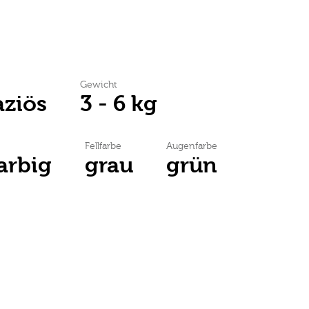
Gewicht
aziös
3 - 6 kg
Fellfarbe
Augenfarbe
farbig
grau
grün