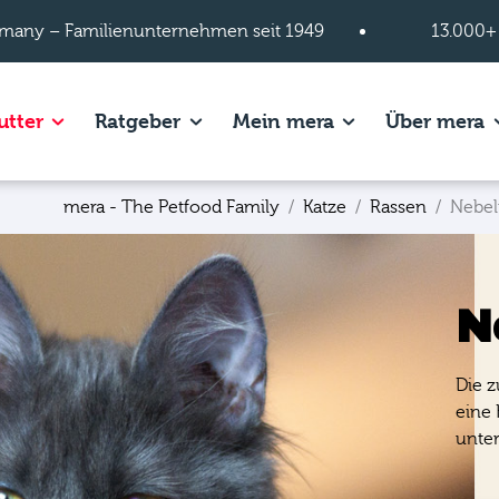
many – Familienunternehmen seit 1949
13.000+
s of Hundefutter page.
Show subpages of Katzenfutter page.
Show subpages of Ratgeber page.
Show subpages of
S
utter
Ratgeber
Mein mera
Über mera
mera - The Petfood Family
Katze
Rassen
Nebe
N
Die z
eine 
unter