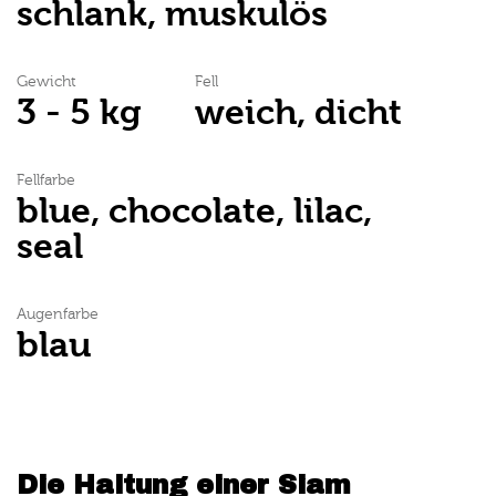
schlank, muskulös
Gewicht
Fell
3 - 5 kg
weich, dicht
Fellfarbe
blue, chocolate, lilac,
seal
Augenfarbe
blau
Die Haltung einer Siam