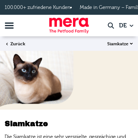
Zum Hauptinhalt springen
100.000+ zufriedene Kunden
Made in Germany – Famil
Navigation umschalten
DE
Suche
Siamkatze
Zurück
Siamkatze
Die Siamkatze ist eine sehr verspielte, gesprächige und