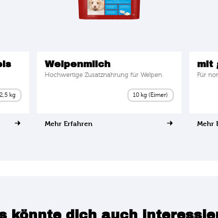
is
Welpenmilch
mit 
Hochwertige Zusatznahrung für Welpen
Für no
2,5 kg
10 kg (Eimer)
Mehr Erfahren
Mehr 
s könnte dich auch interessie