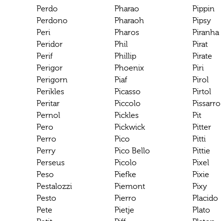
Perdo
Pharao
Pippin
Perdono
Pharaoh
Pipsy
Peri
Pharos
Piranha
Peridor
Phil
Pirat
Perif
Phillip
Pirate
Perigor
Phoenix
Piri
Perigorn
Piaf
Pirol
Perikles
Picasso
Pirtol
Peritar
Piccolo
Pissarro
Pernol
Pickles
Pit
Pero
Pickwick
Pitter
Perro
Pico
Pitti
Perry
Pico Bello
Pittie
Perseus
Picolo
Pixel
Peso
Piefke
Pixie
Pestalozzi
Piemont
Pixy
Pesto
Pierro
Placido
Pete
Pietje
Plato