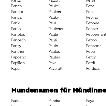
Pandi
Patton
Penn
Pando
Pauke
Pepe
Pandur
Paukos
Pepi
Panga
Pauky
Pepino
Panki
Paul
Pepone
Panlo
Paulchen
Pepper
Panolos
Paule
Peppermin
Panosch
Pauli
Peppo
Pansy
Paulo
Peppone
Panther
Paulos
Pepsi
Papgeno
Paulus
Percy
Papillon
Pava
Perdi
Papu
Pavarotti
Perdicas
Hundenamen für Hündinn
Padua
Pandra
Paya