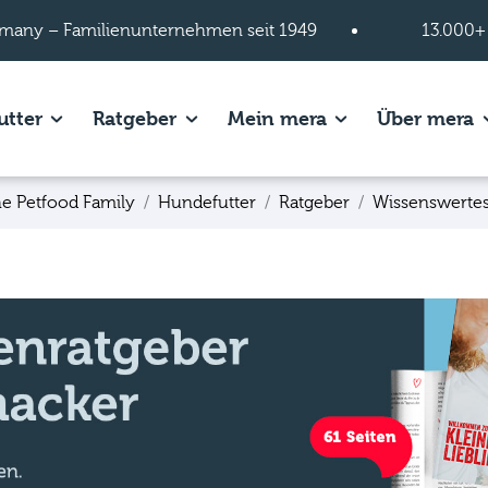
many – Familienunternehmen seit 1949
13.000+
s of Hundefutter page.
Show subpages of Katzenfutter page.
Show subpages of Ratgeber page.
Show subpages of
S
utter
Ratgeber
Mein mera
Über mera
e Petfood Family
Hundefutter
Ratgeber
Wissenswerte