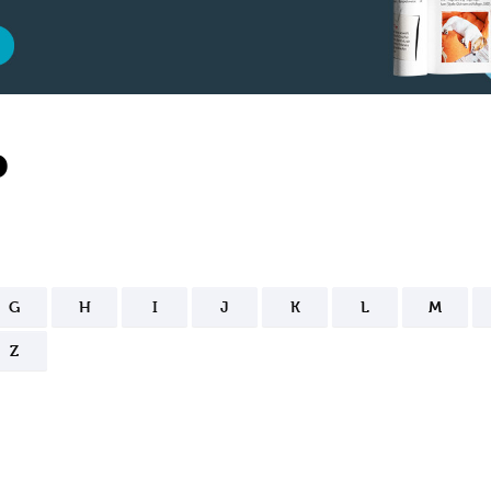
P
G
H
I
J
K
L
M
Z