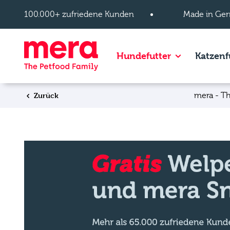
Zum Hauptinhalt springen
100.000+ zufriedene Kunden
Made in Ger
Show subpage
Hundefutter
Katzenf
Zurück
mera - Th