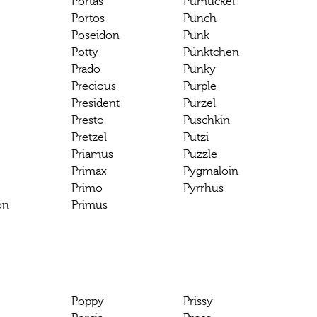
Portas
Pumuckel
Portos
Punch
Poseidon
Punk
Potty
Pünktchen
Prado
Punky
Precious
Purple
President
Purzel
Presto
Puschkin
Pretzel
Putzi
Priamus
Puzzle
Primax
Pygmaloin
Primo
Pyrrhus
on
Primus
Poppy
Prissy