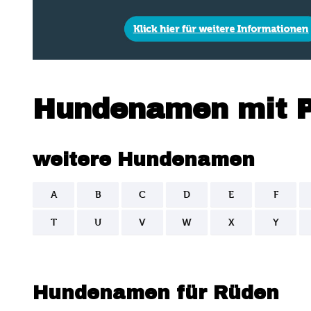
Hundenamen mit 
weitere Hundenamen
A
B
C
D
E
F
T
U
V
W
X
Y
Hundenamen für Rüden