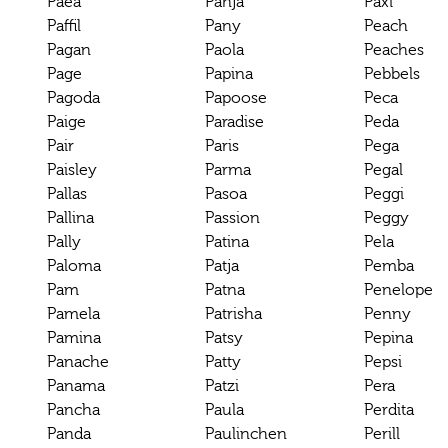
Paea
Panja
Paxi
Paffil
Pany
Peach
Pagan
Paola
Peaches
Page
Papina
Pebbels
Pagoda
Papoose
Peca
Paige
Paradise
Peda
Pair
Paris
Pega
Paisley
Parma
Pegal
Pallas
Pasoa
Peggi
Pallina
Passion
Peggy
Pally
Patina
Pela
Paloma
Patja
Pemba
Pam
Patna
Penelope
Pamela
Patrisha
Penny
Pamina
Patsy
Pepina
Panache
Patty
Pepsi
Panama
Patzi
Pera
Pancha
Paula
Perdita
Panda
Paulinchen
Perill