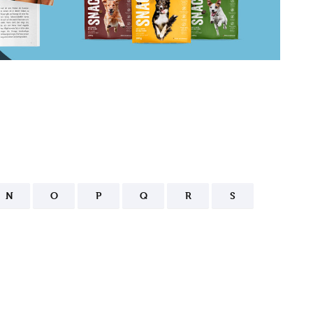
N
O
P
Q
R
S