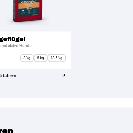
geflügel
rmal aktive Hunde
2 kg
5 kg
12,5 kg
Erfahren
ren