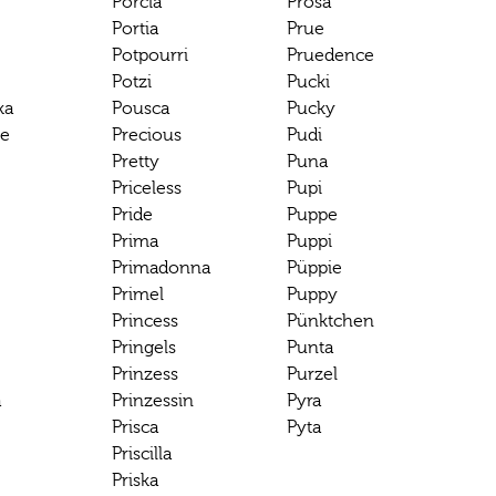
Porcia
Prosa
Portia
Prue
Potpourri
Pruedence
Potzi
Pucki
ka
Pousca
Pucky
te
Precious
Pudi
Pretty
Puna
Priceless
Pupi
Pride
Puppe
Prima
Puppi
Primadonna
Püppie
Primel
Puppy
Princess
Pünktchen
Pringels
Punta
Prinzess
Purzel
a
Prinzessin
Pyra
Prisca
Pyta
Priscilla
Priska