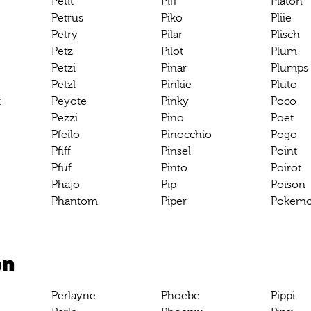
Petit
Piff
Platon
Petrus
Piko
Pliie
Petry
Pilar
Plisch
Petz
Pilot
Plum
Petzi
Pinar
Plumps
Petzl
Pinkie
Pluto
t
Peyote
Pinky
Poco
Pezzi
Pino
Poet
Pfeilo
Pinocchio
Pogo
Pfiff
Pinsel
Point
Pfuf
Pinto
Poirot
Phajo
Pip
Poison
Phantom
Piper
Pokem
en
Perlayne
Phoebe
Pippi