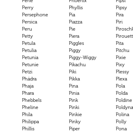
Perle
Phoenix
Pipsi
Perry
Phyllis
Pipsy
Persephone
Pia
Pira
Persica
Piazza
Piri
Peru
Pie
Pirosch
Petty
Piera
Pirouet
Petula
Piggles
Pita
Petulia
Piggy
Pitchu
Petunia
Piggy-Wiggy
Pixie
Petunie
Pikachu
Pixy
Petzi
Piki
Plessy
Phädra
Pikka
Plexa
Phaja
Pina
Pola
Phara
Pinia
Polda
Phebbels
Pink
Poldine
Pheline
Pinki
Poldyn
Phila
Pinkie
Polina
Philippa
Pinky
Polly
Phillis
Piper
Pona