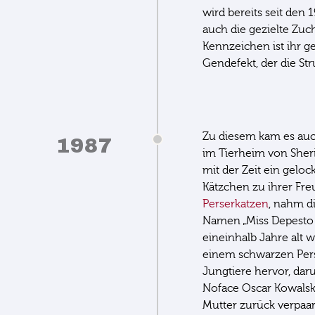
wird bereits seit den
auch die gezielte Zu
Kennzeichen ist ihr ge
Gendefekt, der die Str
Zu diesem kam es auc
1987
im Tierheim von Sheri
mit der Zeit ein geloc
Kätzchen zu ihrer Fre
Perserkatzen
, nahm d
Namen „Miss Depesto o
eineinhalb Jahre alt w
einem schwarzen Pers
Jungtiere hervor, dar
Noface Oscar Kowalski
Mutter zurück verpaa