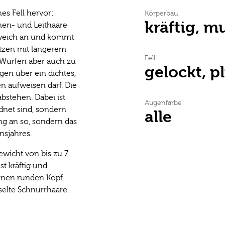
hes Fell hervor:
Körperbau
kräftig, m
nen- und Leithaare
hr weich an und kommt
Katzen mit längerem
Fell
i Würfen aber auch zu
gelockt, p
en über ein dichtes,
en aufweisen darf. Die
bstehen. Dabei ist
Augenfarbe
dnet sind, sondern
alle
ang an so, sondern das
nsjahres.
ewicht von bis zu 7
t kräftig und
inen runden Kopf,
selte Schnurrhaare.