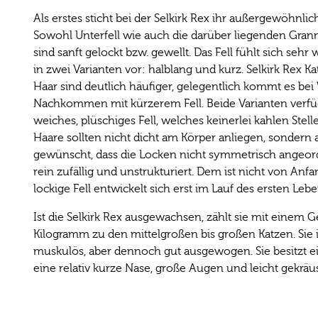
Als erstes sticht bei der Selkirk Rex ihr außergewöhnlic
Sowohl Unterfell wie auch die darüber liegenden Gran
sind sanft gelockt bzw. gewellt. Das Fell fühlt sich se
in zwei Varianten vor: halblang und kurz. Selkirk Rex 
Haar sind deutlich häufiger, gelegentlich kommt es be
Nachkommen mit kürzerem Fell. Beide Varianten verfüg
weiches, plüschiges Fell, welches keinerlei kahlen Stell
Haare sollten nicht dicht am Körper anliegen, sondern a
gewünscht, dass die Locken nicht symmetrisch angeor
rein zufällig und unstrukturiert. Dem ist nicht von Anf
lockige Fell entwickelt sich erst im Lauf des ersten Lebe
Ist die Selkirk Rex ausgewachsen, zählt sie mit einem G
Kilogramm zu den mittelgroßen bis großen Katzen. Sie is
muskulös, aber dennoch gut ausgewogen. Sie besitzt e
eine relativ kurze Nase, große Augen und leicht gekräu