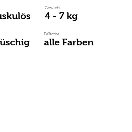
Gewicht
uskulös
4 - 7 kg
Fellfarbe
lüschig
alle Farben