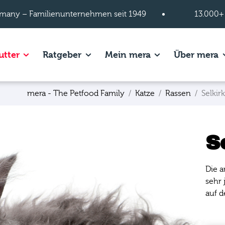
many – Familienunternehmen seit 1949
13.000+
s of Hundefutter page.
Show subpages of Katzenfutter page.
Show subpages of Ratgeber page.
Show subpages of
S
utter
Ratgeber
Mein mera
Über mera
mera - The Petfood Family
Katze
Rassen
Selkir
S
Die a
sehr 
auf d