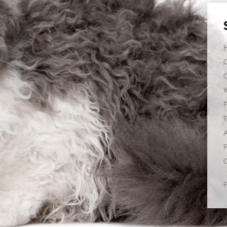
F
F
P
C
F