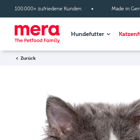
Zum Hauptinhalt springen
100.000+ zufriedene Kunden
Made in Ger
Show subpage
Hundefutter
Katzenf
Zurück