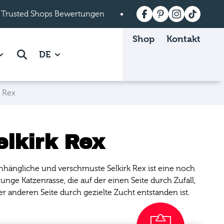
 Trusted Shops Bewertungen
Versandkostenfrei a
Shop
Kontakt
 Mein mera page.
how subpages of Über mera page.
Suche
DE
k Rex
elkirk Rex
nhängliche und verschmuste Selkirk Rex ist eine noch
junge Katzenrasse, die auf der einen Seite durch Zufall,
er anderen Seite durch gezielte Zucht entstanden ist.