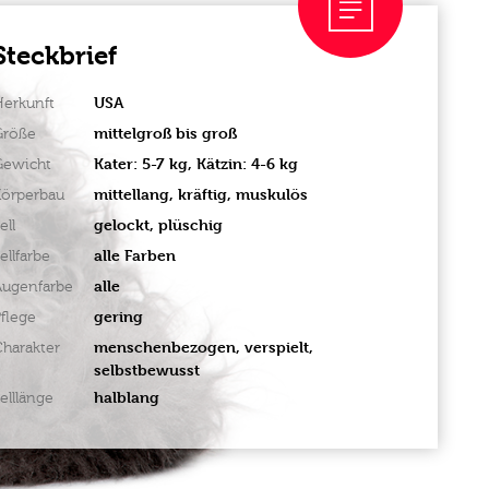
Steckbrief
USA
Herkunft
mittelgroß bis groß
Größe
Kater: 5-7 kg, Kätzin: 4-6 kg
Gewicht
mittellang, kräftig, muskulös
Körperbau
gelockt, plüschig
ell
alle Farben
ellfarbe
alle
Augenfarbe
gering
flege
menschenbezogen, verspielt,
harakter
selbstbewusst
halblang
elllänge