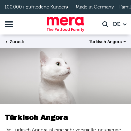
Zum Hauptinhalt springen
100.000+ zufriedene Kunden
Made in Germany – Famil
Navigation umschalten
DE
Suche
Türkisch Angora
Zurück
Türkisch Angora
Die Türkisch Angora ist eine sehr verspielte, neugierige