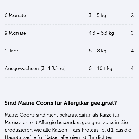
6 Monate
3 – 5 kg
2,5
9 Monate
4,5 – 6,5 kg
3,5
1 Jahr
6 – 8 kg
4 –
Ausgewachsen (3–4 Jahre)
6 – 10+ kg
4 –
Sind Maine Coons für Allergiker geeignet?
Maine Coons sind nicht bekannt dafür, als Katze für
Menschen mit Allergie besonders geeignet zu sein. Sie
produzieren wie alle Katzen – das Protein Fel d 1, das die
Hauptursache für Katzenallergien ist. Ihr dichtes,