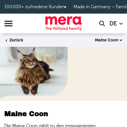
Zum Hauptinhalt springen
100.000+ zufriedene Kunden
Made in Germany – Famil
Navigation umschalten
DE
Suche
Maine Coon
Zurück
Maine Coon
Die Maine Coon zählt zu den imposantesten