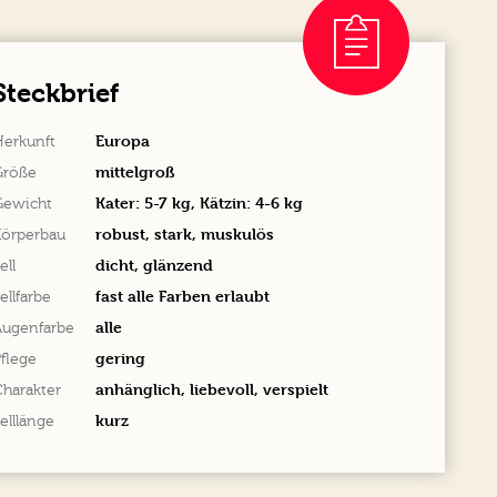
Steckbrief
Europa
Herkunft
mittelgroß
Größe
Kater: 5-7 kg, Kätzin: 4-6 kg
Gewicht
robust, stark, muskulös
Körperbau
dicht, glänzend
ell
fast alle Farben erlaubt
ellfarbe
alle
Augenfarbe
gering
flege
anhänglich, liebevoll, verspielt
harakter
kurz
elllänge