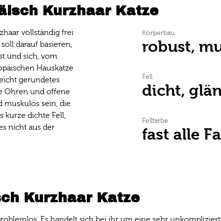
äisch Kurzhaar Katze
haar vollständig frei
Körperbau
robust, m
soll darauf basieren,
st und sich, vom
ropäischen Hauskatze
Fell
 leicht gerundetes
dicht, glä
ete Ohren und offene
d muskulös sein, die
 kurze dichte Fell,
Fellfarbe
es nicht aus der
fast alle F
sch Kurzhaar Katze
 problemlos. Es handelt sich bei ihr um eine sehr unkomplizie