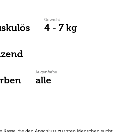
Gewicht
uskulös
4 - 7 kg
nzend
Augenfarbe
arben
alle
rte Rasse, die den Anschluss zu ihren Menschen sucht.