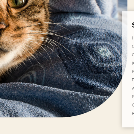
F
F
P
C
F