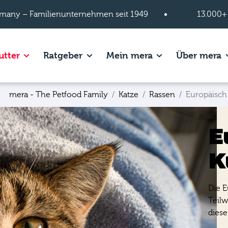
many – Familienunternehmen seit 1949
13.000+
s of Hundefutter page.
Show subpages of Katzenfutter page.
Show subpages of Ratgeber page.
Show subpages of
S
utter
Ratgeber
Mein mera
Über mera
mera - The Petfood Family
Katze
Rassen
Europäisch
E
K
Die E
Teilw
diese