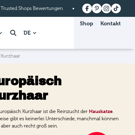
 Trusted Shops Bewertungen
Versandkostenfrei a
Shop
Kontakt
 Mein mera page.
how subpages of Über mera page.
Suche
DE
 Kurzhaar
uropäisch
urzhaar
Hauskatze
uropäisch Kurzhaar ist die Reinzucht der
.
eise gibt es keinerlei Unterschiede, manchmal können
 aber auch recht groß sein.