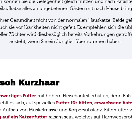
ann können Sie die Gelegenheit gleich nutzen und nach Parasi
eilaufkatze alles an ungebetenen Gästen mit nach Hause brin
ihrer Gesundheit nicht von der normalen Hauskatze. Beide gel
uch sie vor Krankheiten nicht gefeit. Es empfehlen sich die 
ller Züchter wird diesbezüglich bereits Vorkehrungen getro
ansteht, wenn Sie ein Jungtier übernommen haben.
isch Kurzhaar
hwertiges Futter
mit hohem Fleischanteil erhalten, denn Katze
Futter für Kitten
erwachsene Kat
hlt es sich, auf spezielles
,
um Aufbau von Muskelmasse und Körpersubstanz. Kittenfutter
 auf ein Katzenfutter
ratsam sein, welches auf Harnwegspr