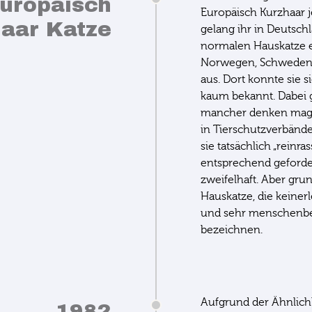
Europäisch
Europäisch Kurzhaar j
aar Katze
gelang ihr in Deutschl
normalen Hauskatze e
Norwegen, Schweden,
aus. Dort konnte sie s
kaum bekannt. Dabei g
mancher denken mag.
in Tierschutzverbänd
sie tatsächlich „reinr
entsprechend geforder
zweifelhaft. Aber gru
Hauskatze, die keiner
und sehr menschenbez
bezeichnen.
Aufgrund der Ähnlichke
1982