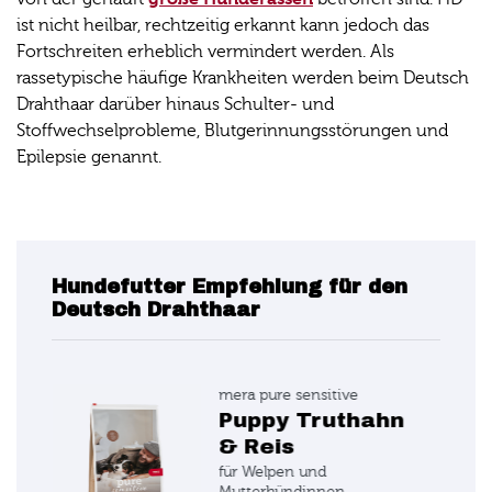
ist nicht heilbar, rechtzeitig erkannt kann jedoch das
Fortschreiten erheblich vermindert werden. Als
rassetypische häufige Krankheiten werden beim Deutsch
Drahthaar darüber hinaus Schulter- und
Stoffwechselprobleme, Blutgerinnungsstörungen und
Epilepsie genannt.
Hundefutter Empfehlung für den
Deutsch Drahthaar
mera pure sensitive
hn
Geflügelherzen
Nassfutter
100% tierisches Protein für
sensible Hunde