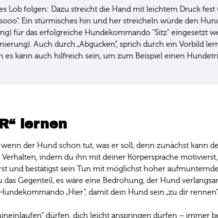
 Lob folgen: Dazu streicht die Hand mit leichtem Druck fest
sooo“. Ein stürmisches hin und her streicheln würde den Hund
g) für das erfolgreiche Hundekommando "Sitz" eingesetzt wer
ierung). Auch durch „Abgucken“, sprich durch ein Vorbild le
h es kann auch hilfreich sein, um zum Beispiel einen Hundetri
“ lernen
 wenn der Hund schon tut, was er soll, denn zunächst kann 
es Verhalten, indem du ihn mit deiner Körpersprache motiviers
ierst und bestätigst sein Tun mit möglichst hoher aufmunter
 das Gegenteil, es wäre eine Bedrohung, der Hund verlangsam
as Hundekommando „Hier“, damit dein Hund sein „zu dir renne
„hineinlaufen“ dürfen, dich leicht anspringen dürfen – immer 