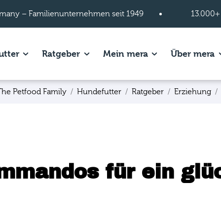
many – Familienunternehmen seit 1949
13.000+
s of Hundefutter page.
Show subpages of Katzenfutter page.
Show subpages of Ratgeber page.
Show subpages of
S
utter
Ratgeber
Mein mera
Über mera
The Petfood Family
Hundefutter
Ratgeber
Erziehung
mmandos für ein glü