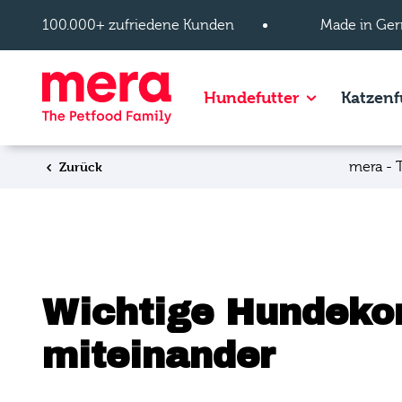
Zum Hauptinhalt springen
100.000+ zufriedene Kunden
Made in Ger
Show subpage
Hundefutter
Katzenf
Zurück
mera - 
Wichtige Hundeko
miteinander