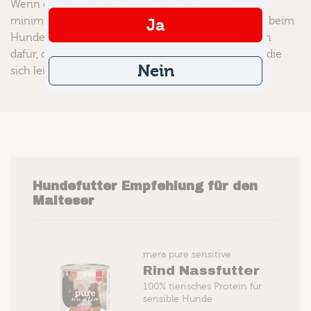
Wenn du den Pflegeaufwand des langen Fells
minimieren möchtest, ist ein regelmäßiger Besuch beim
Ja
Hundefriseur sinnvoll. Viele Halter entscheiden sich
dafür, das Fell auf eine praktische Länge zu kürzen, die
Nein
sich leichter pflegen lässt.
Hundefutter Empfehlung für den
Malteser
mera pure sensitive
n
Rind Nassfutter
100% tierisches Protein für
sensible Hunde