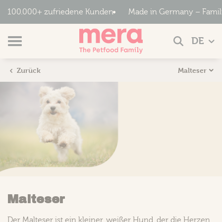
Zum Hauptinhalt springen
100.000+ zufriedene Kunden
Made in Germany – Famil
Navigation umschalten
DE
Suche
Malteser
Zurück
Malteser
Der Malteser ist ein kleiner, weißer Hund, der die Herzen