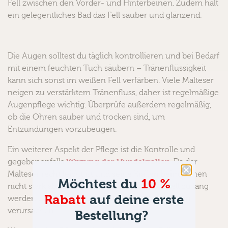
Fell zwischen den Vorder- und Hinterbeinen. Zudem hält
ein gelegentliches Bad das Fell sauber und glänzend.
Die Augen solltest du täglich kontrollieren und bei Bedarf
mit einem feuchten Tuch säubern – Tränenflüssigkeit
kann sich sonst im weißen Fell verfärben. Viele Malteser
neigen zu verstärktem Tränenfluss, daher ist regelmäßige
Augenpflege wichtig. Überprüfe außerdem regelmäßig,
ob die Ohren sauber und trocken sind, um
Entzündungen vorzubeugen.
Ein weiterer Aspekt der Pflege ist die Kontrolle und
Kürzung der Hundekrallen
gegebenenfalls
. Da der
Malteser recht leicht ist und seine Krallen beim Gehen
Möchtest du
10 %
nicht stark abnutzt werden, können sie schnell zu lang
Rabatt
auf deine erste
werden und beim Laufen stören oder Schmerzen
verursachen.
Bestellung?