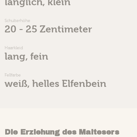
länglich, klein
Schulterhöhe
20 - 25 Zentimeter
Haarkleid
lang, fein
Fellfarbe
weiß, helles Elfenbein
Die Erziehung des Maltesers