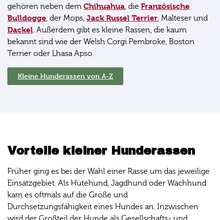
Chihuahua
Französische
gehören neben dem
, die
Bulldogge
Jack Russel Terrier
, der Mops,
, Malteser und
Dackel
. Außerdem gibt es kleine Rassen, die kaum
bekannt sind wie der Welsh Corgi Pembroke, Boston
Terrier oder Lhasa Apso.
Kleine Hunderassen von A-Z
Vorteile kleiner Hunderassen
Früher ging es bei der Wahl einer Rasse um das jeweilige
Einsatzgebiet. Als Hütehund, Jagdhund oder Wachhund
kam es oftmals auf die Größe und
Durchsetzungsfähigkeit eines Hundes an. Inzwischen
wird der Großteil der Hunde als Gesellschafts- und