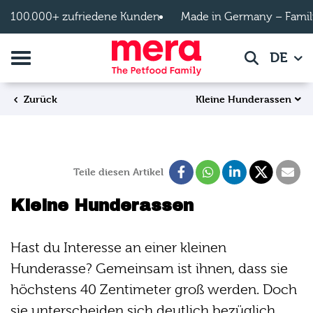
Zum Hauptinhalt springen
100.000+ zufriedene Kunden
Made in Germany – Famil
Navigation umschalten
DE
Suche
Kleine Hunderassen
Zurück
Teile diesen Artikel
Kleine Hunderassen
Hast du Interesse an einer kleinen
Hunderasse? Gemeinsam ist ihnen, dass sie
höchstens 40 Zentimeter groß werden. Doch
sie unterscheiden sich deutlich bezüglich