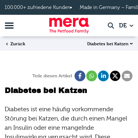
Zum Hauptinhalt springen
100.000+ zufriedene Kunden
Made in Germany – Famil
Navigation umschalten
DE
Suche
Diabetes bei Katzen
Zurück
Teile diesen Artikel
Diabetes bei Katzen
Diabetes ist eine häufig vorkommende
Störung bei Katzen, die durch einen Mangel
an Insulin oder eine mangelnde
Insulinwirkung verursacht wird. Diese