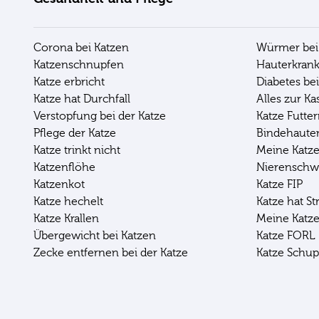
Corona bei Katzen
Würmer bei
Katzenschnupfen
Hauterkrank
Katze erbricht
Diabetes be
Katze hat Durchfall
Alles zur Ka
Verstopfung bei der Katze
Katze Futter
Pflege der Katze
Bindehaute
Katze trinkt nicht
Meine Katze 
Katzenflöhe
Nierenschw
Katzenkot
Katze FIP
Katze hechelt
Katze hat St
Katze Krallen
Meine Katze
Übergewicht bei Katzen
Katze FORL
Zecke entfernen bei der Katze
Katze Schu