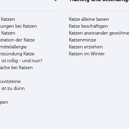
 Katzen
Katze alleine lassen
ungen bei Katzen
Katze beschäftigen
i Katzen
Katzen aneinander gewöhn
stration der Katze
Katzenminze
mittelallergie
Katzen erziehen
ntzündung Katze
Katzen im Winter
ist rollig - und nun?
äche bei Katzen
ruvitsteine
 ist zu dünn
ppen