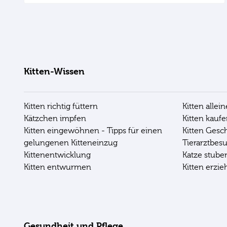
Kitten-Wissen
Kitten richtig füttern
Kitten allei
Kätzchen impfen
Kitten kauf
Kitten eingewöhnen - Tipps für einen
Kitten Gesc
gelungenen Kitteneinzug
Tierarztbes
Kittenentwicklung
Katze stub
Kitten entwurmen
Kitten erzi
Gesundheit und Pflege