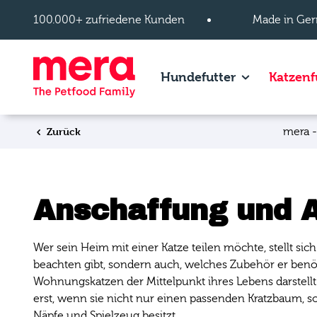
Zum Hauptinhalt springen
100.000+ zufriedene Kunden
Made in Ger
Show subpage
Hundefutter
Katzenf
Zurück
mera -
Anschaffung und 
Wer sein Heim mit einer Katze teilen möchte, stellt sich
beachten gibt, sondern auch, welches Zubehör er benötig
Wohnungskatzen der Mittelpunkt ihres Lebens darstellt. 
erst, wenn sie nicht nur einen passenden Kratzbaum, s
Näpfe und Spielzeug besitzt.