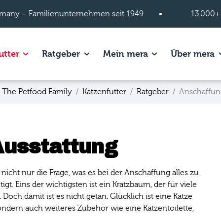
many – Familienunternehmen seit 1949
13.000+
s of Hundefutter page.
Show subpages of Katzenfutter page.
Show subpages of Ratgeber page.
Show subpages of
S
utter
Ratgeber
Mein mera
Über mera
 The Petfood Family
Katzenfutter
Ratgeber
Anschaffun
Ausstattung
 nicht nur die Frage, was es bei der Anschaffung alles zu
t. Eins der wichtigsten ist ein Kratzbaum, der für viele
Doch damit ist es nicht getan. Glücklich ist eine Katze
ondern auch weiteres Zubehör wie eine Katzentoilette,