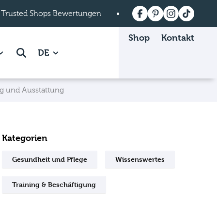
 Trusted Shops Bewertungen
Versandkostenfrei a
Shop
Kontakt
 Mein mera page.
how subpages of Über mera page.
Suche
DE
g und Ausstattung
Kategorien
Gesundheit und Pflege
Wissenswertes
Training & Beschäftigung