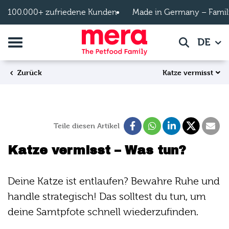
Zum Hauptinhalt springen
100.000+ zufriedene Kunden
Made in Germany – Famil
Navigation umschalten
DE
Suche
Katze vermisst
Zurück
Teile diesen Artikel
Katze vermisst – Was tun?
Deine Katze ist entlaufen? Bewahre Ruhe und
handle strategisch! Das solltest du tun, um
deine Samtpfote schnell wiederzufinden.